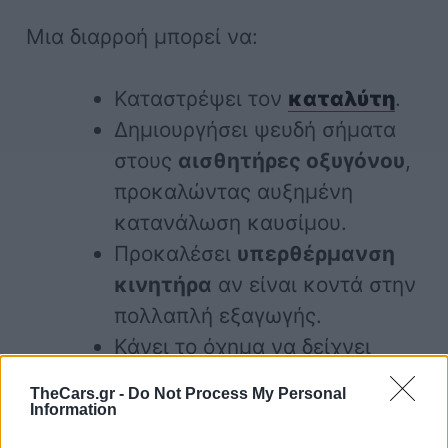
Μια διαρροή μπορεί να:
Καταστρέψει τον
καταλύτη
.
Δημιουργήσει ψευδή σήματα
στους
αισθητήρες οξυγόνου
,
προκαλώντας αυξημένη
κατανάλωση καυσίμου.
Προκαλέσει
υπερθέρμανση
κινητήρα
αν είναι κοντά στην
πολλαπλή εξαγωγής.
Κάνει το όχημα να δείχνει
πρόβλημα σε
έλεγχο ΚΤΕΟ
TheCars.gr -
Do Not Process My Personal
λόγω αυξημένων ρύπων.
Information