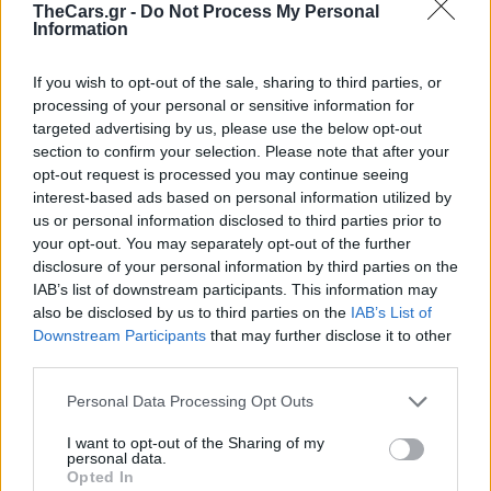
TheCars.gr -
Do Not Process My Personal
Information
διατηρούν τη
διάμετρο σταθερή σε
όλο το μήκος της κάμψης,
χάρη σε
If you wish to opt-out of the sale, sharing to third parties, or
μια μεταλλική μπάλα που εισάγεται
processing of your personal or sensitive information for
targeted advertising by us, please use the below opt-out
στον σωλήνα κατά την κάμψη.
section to confirm your selection. Please note that after your
opt-out request is processed you may continue seeing
interest-based ads based on personal information utilized by
us or personal information disclosed to third parties prior to
your opt-out. You may separately opt-out of the further
disclosure of your personal information by third parties on the
εξάτμιση
Καύσιμα
κινητήρας
IAB’s list of downstream participants. This information may
also be disclosed by us to third parties on the
IAB’s List of
Downstream Participants
that may further disclose it to other
third parties.
Personal Data Processing Opt Outs
I want to opt-out of the Sharing of my
personal data.
Opted In