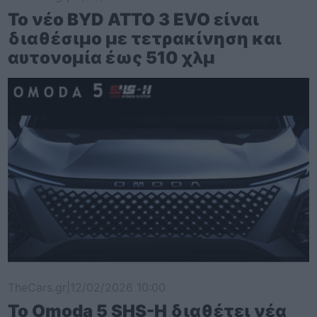
Το νέο BYD ATTO 3 EVO είναι
διαθέσιμο με τετρακίνηση και
αυτονομία έως 510 χλμ
TheCars.gr
|
12/02/2026 10:00
Το Omoda 5 SHS-H διαθέτει νέα