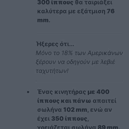
300 ίππους
θα ταιριάξει
καλύτερα με εξάτμιση
76
mm
.
Ήξερες ότι...
Μόνο το 18% των Αμερικάνων
ξέρουν να οδηγούν με λεβιέ
ταχυτήτων!
Ένας κινητήρας
με
400
ίππους και πάνω
απαιτεί
σωλήνα
102 mm
, ενώ αν
έχει
350 ίππους
,
χρειάζεται σωλήνα
89 mm
.