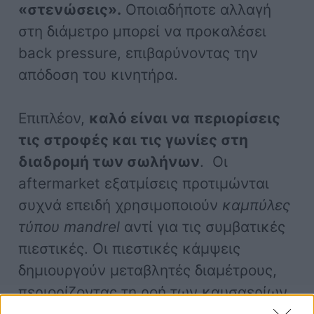
«στενώσεις».
Οποιαδήποτε αλλαγή
στη διάμετρο μπορεί να προκαλέσει
back pressure, επιβαρύνοντας την
απόδοση του κινητήρα.
Επιπλέον,
καλό είναι να περιορίσεις
τις στροφές και τις γωνίες στη
διαδρομή των σωλήνων
. Οι
aftermarket εξατμίσεις προτιμώνται
συχνά επειδή χρησιμοποιούν
καμπύλες
τύπου mandrel
αντί για τις συμβατικές
πιεστικές. Οι πιεστικές κάμψεις
δημιουργούν μεταβλητές διαμέτρους,
περιορίζοντας τη ροή των καυσαερίων.
Οι καμπύλες τύπου mandrel, αντίθετα,