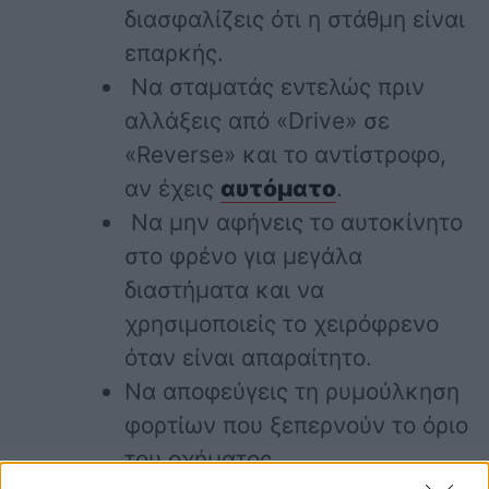
διασφαλίζεις ότι η στάθμη είναι
επαρκής.
Να σταματάς εντελώς πριν
αλλάξεις από «Drive» σε
«Reverse» και το αντίστροφο,
αν έχεις
αυτόματο
.
Να μην αφήνεις το αυτοκίνητο
στο φρένο για μεγάλα
διαστήματα και να
χρησιμοποιείς το χειρόφρενο
όταν είναι απαραίτητο.
Να αποφεύγεις τη ρυμούλκηση
φορτίων που ξεπερνούν το όριο
του οχήματος.