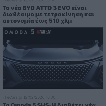
Το νέο BYD ATTO 3 EVO είναι
διαθέσιμο με τετρακίνηση και
αυτονομία έως 510 χλμ
TheCars.gr
|
12/02/2026 10:00
Το Omoda 5 SHS-H διαθέτει νέα