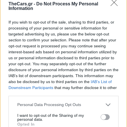
Να ελέγχεις το σύστημα ψύξης
TheCars.gr -
Do Not Process My Personal
Information
του αυτοκινήτου, καθώς η
υπερθέρμανση μπορεί να
If you wish to opt-out of the sale, sharing to third parties, or
επηρεάσει το κιβώτιο.
processing of your personal or sensitive information for
targeted advertising by us, please use the below opt-out
section to confirm your selection. Please note that after your
opt-out request is processed you may continue seeing
interest-based ads based on personal information utilized by
us or personal information disclosed to third parties prior to
κιβωτιο ταχυτήτων
your opt-out. You may separately opt-out of the further
disclosure of your personal information by third parties on the
συμβουλές συντήρησης
συντήρηση
IAB’s list of downstream participants. This information may
also be disclosed by us to third parties on the
IAB’s List of
Downstream Participants
that may further disclose it to other
third parties.
Personal Data Processing Opt Outs
I want to opt-out of the Sharing of my
personal data.
Opted In