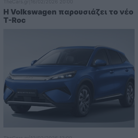
TheCars.gr
|
16/02/2026 20:00
Η Volkswagen παρουσιάζει το νέο
T-Roc
TheCars.gr
|
12/02/2026 13:00