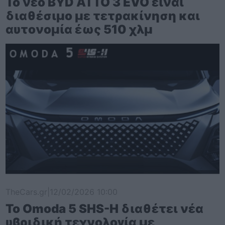
Το νέο BYD ATTO 3 EVO είναι
διαθέσιμο με τετρακίνηση και
αυτονομία έως 510 χλμ
TheCars.gr
|
12/02/2026 10:00
Το Omoda 5 SHS-H διαθέτει νέα
υβριδική τεχνολογία με