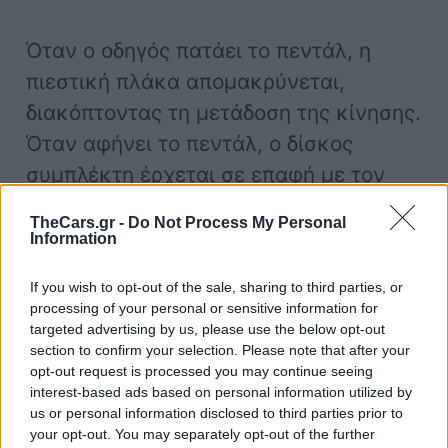
Όταν ο οδηγός πατάει το πεντάλ, η
πιεστική πλάκα απομακρύνεται,
διακόπτοντας τη μετάδοση της κίνησης.
Όταν αφήνει το πεντάλ, ο δίσκος
συμπλέκτη έρχεται σε επαφή με τον
σφόνδυλο και μεταδίδει την κίνηση στο
TheCars.gr -
Do Not Process My Personal
κιβώτιο ταχυτήτων.
Information
If you wish to opt-out of the sale, sharing to third parties, or
Για να εξασφαλιστεί η σωστή
processing of your personal or sensitive information for
λειτουργία, οι περισσότεροι σύγχρονοι
targeted advertising by us, please use the below opt-out
section to confirm your selection. Please note that after your
συμπλέκτες λειτουργούν
υδραυλικά
,
opt-out request is processed you may continue seeing
με τη βοήθεια κυκλώματος υγρού
interest-based ads based on personal information utilized by
us or personal information disclosed to third parties prior to
(συνήθως από το δοχείο των φρένων).
your opt-out. You may separately opt-out of the further