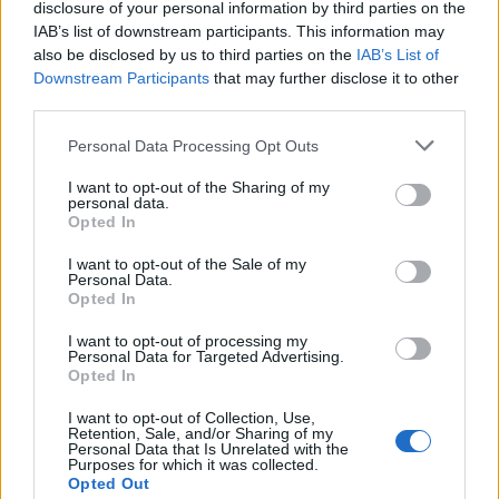
Σε ορισμένα αυτοκίνητα, το σύστημα
disclosure of your personal information by third parties on the
IAB’s list of downstream participants. This information may
υποβοηθάται από ηλεκτροκινητήρες ή
also be disclosed by us to third parties on the
IAB’s List of
υδραυλικές αντλίες, όπως συμβαίνει
Downstream Participants
that may further disclose it to other
third parties.
στα
α
υτόματα κιβώτια διπλού
συμπλέκτη
(DSG, DCT)
.
Personal Data Processing Opt Outs
I want to opt-out of the Sharing of my
personal data.
κιβωτιο ταχυτήτων
Opted In
συμβουλές συντήρησης
συμπλέκτη
I want to opt-out of the Sale of my
Personal Data.
Opted In
I want to opt-out of processing my
Personal Data for Targeted Advertising.
Opted In
I want to opt-out of Collection, Use,
Retention, Sale, and/or Sharing of my
Personal Data that Is Unrelated with the
Purposes for which it was collected.
Opted Out