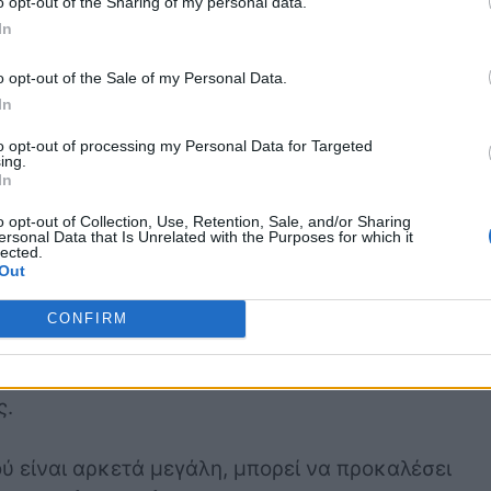
o opt-out of the Sharing of my personal data.
In
o opt-out of the Sale of my Personal Data.
πήσει κεραυνός το
In
to opt-out of processing my Personal Data for Targeted
ing.
In
νητο συνήθως χτυπάει πρώτα
την
κεραία
ή την
o opt-out of Collection, Use, Retention, Sale, and/or Sharing
ersonal Data that Is Unrelated with the Purposes for which it
 φυσικά μεγάλες ζημιές σε διάφορα
lected.
Out
α αυτοκίνητα έχουν σύρματα απόψυξης στο
οστούν
βλάβες από την ηλεκτρική
CONFIRM
προκληθούν στην κεραία, το ηλεκτρικό
τικά
, καθώς ο κεραυνός ταξιδεύει μέσω των
ς.
ύ είναι αρκετά μεγάλη, μπορεί να προκαλέσει