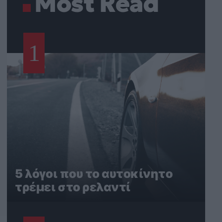
Most Read
1
5 λόγοι που το αυτοκίνητο
τρέμει στο ρελαντί