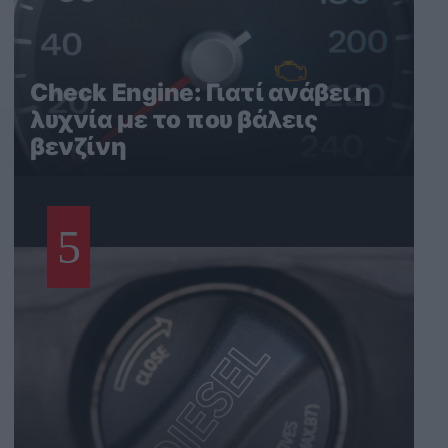
Check Engine: Γιατί ανάβει η
λυχνία με το που βάλεις
βενζίνη
5