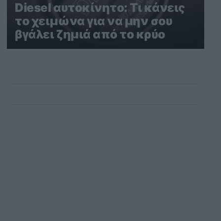
Diesel αυτοκίνητο: Τι κάνεις
το χειμώνα για να μην σου
βγάλει ζημιά από το κρύο