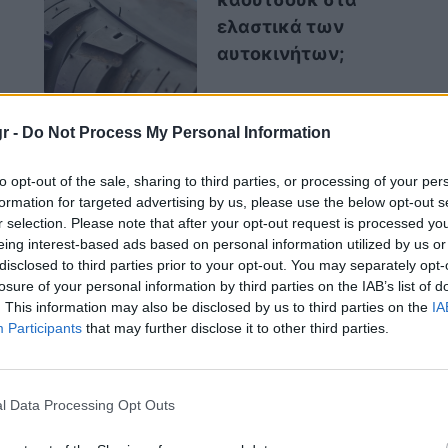
ελαστικά των
αυτοκινήτων;
r -
Do Not Process My Personal Information
ι να σε χτυπήσει
to opt-out of the sale, sharing to third parties, or processing of your per
formation for targeted advertising by us, please use the below opt-out s
ηγείς
r selection. Please note that after your opt-out request is processed y
eing interest-based ads based on personal information utilized by us or
disclosed to third parties prior to your opt-out. You may separately opt-
losure of your personal information by third parties on the IAB’s list of
 κεραυνοί χτυπούν αυτοκίνητα
πολύ πιο συχνά
. This information may also be disclosed by us to third parties on the
IA
Participants
that may further disclose it to other third parties.
μβεί σε εσένα είναι περίπου
1 στις 100.000
,
, αυτοκίνητα χτυπιούνται από κεραυνούς
l Data Processing Opt Outs