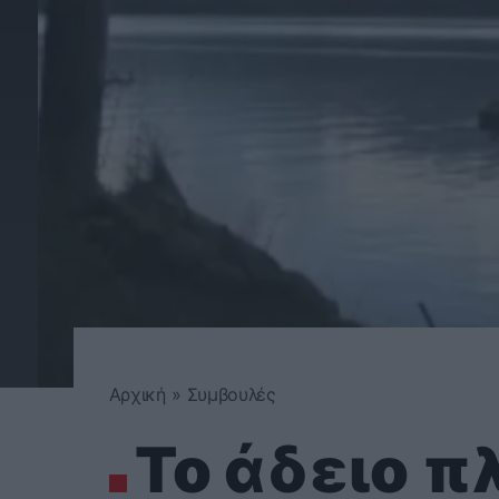
Αρχική
»
Συμβουλές
Το άδειο π