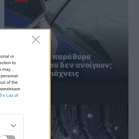
Ηλεκτρικά παράθυρα
sonal or
ection to
αυτοκινήτου δεν ανοίγουν;
ou may
Έτσι τα φτιάχνεις
 personal
out of the
 downstream
B’s List of
3