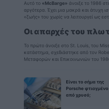
Αυτό το
«McBarge»
άνοιξε το 1986 στ
αργότερα. Έχει μια μακρά και άτυχη ι
«ζωής» του χωρίς να λειτουργεί ως εστ
Οι απαρχές του πλωτ
Το πρώτο άνοιξε στο St. Louis, του Mi
κατάστημα, σχεδιάστηκε από τον Rober
Μεταφορών και Επικοινωνιών του 198
Είναι το σήμα της
Porsche φτιαγμένο
από χρυσό;