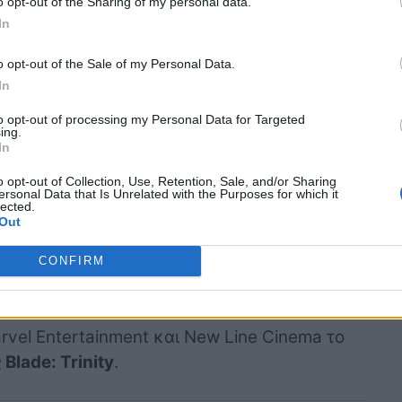
o opt-out of the Sharing of my personal data.
In
μοποιείται ως εστιατόριο μόλις ολοκληρωνόταν
βαθμό
άδειο
. Το 1991, ο νέος ιδιοκτήτης
o opt-out of the Sale of my Personal Data.
ει.
In
to opt-out of processing my Personal Data for Targeted
οβολημένο στο Burrard Inlet
, το οποίο
ing.
In
ου Burnaby. Στα χρόνια που μεσολάβησαν, το
θμό
αχρησιμοποίητο
.
o opt-out of Collection, Use, Retention, Sale, and/or Sharing
ersonal Data that Is Unrelated with the Purposes for which it
lected.
Out
CONFIRM
ς τον Άρη
rvel Entertainment και New Line Cinema το
ς
Blade: Trinity
.