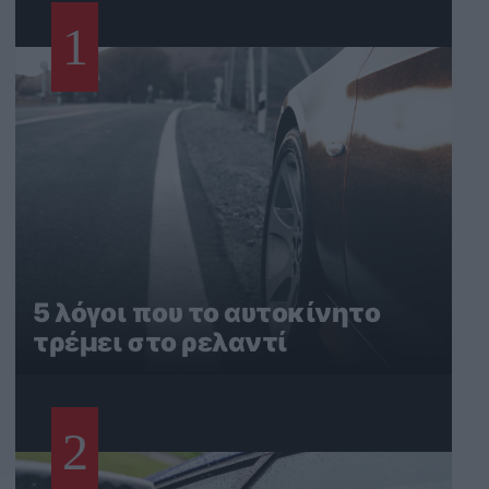
1
5 λόγοι που το αυτοκίνητο
τρέμει στο ρελαντί
2