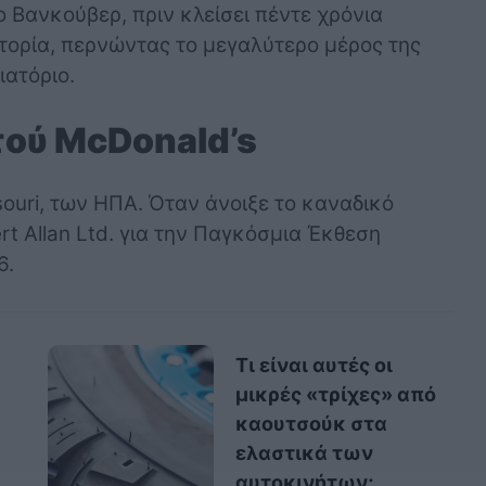
ο Βανκούβερ, πριν κλείσει πέντε χρόνια
στορία, περνώντας το μεγαλύτερο μέρος της
ιατόριο.
ού McDonald’s
ssouri, των ΗΠΑ. Όταν άνοιξε το καναδικό
t Allan Ltd. για την Παγκόσμια Έκθεση
6.
Τι είναι αυτές οι
μικρές «τρίχες» από
καουτσούκ στα
ελαστικά των
αυτοκινήτων;