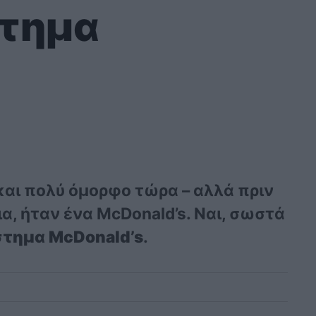
στημα
 και πολύ όμορφο τώρα – αλλά πριν
α, ήταν ένα McDonald’s. Ναι, σωστά
τημα McDonald’s
.