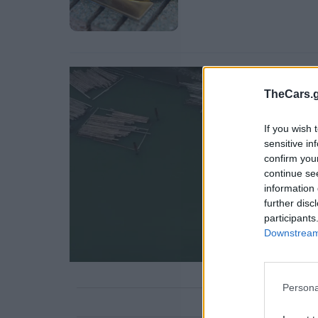
TheCars.g
If you wish 
sensitive in
confirm you
continue se
information 
further disc
participants
Downstream 
Persona