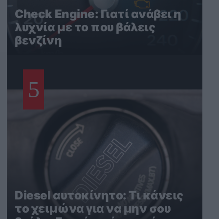
Check Engine: Γιατί ανάβει η
λυχνία με το που βάλεις
βενζίνη
5
Diesel αυτοκίνητο: Τι κάνεις
το χειμώνα για να μην σου