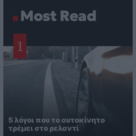
Most Read
1
5 λόγοι που το αυτοκίνητο
τρέμει στο ρελαντί