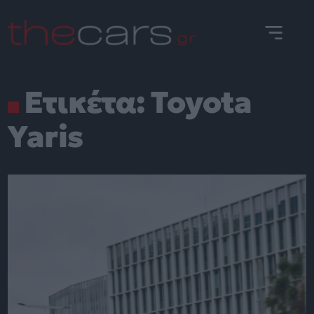
Skip
to
content
Ετικέτα:
Toyota
Yaris