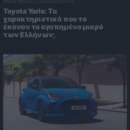
Νίκος Ντίνος
|
27/02/2025 09:00
Toyota Yaris: Tα
χαρακτηριστικά που το
έκαναν το αγαπημένο μικρό
των Ελλήνων;