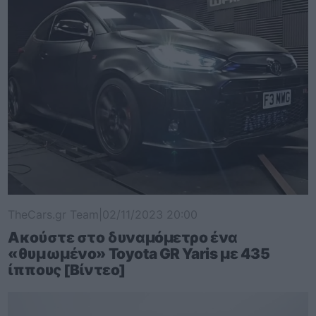
TheCars.gr Team
|
02/11/2023 20:00
Ακούστε στο δυναμόμετρο ένα
«θυμωμένο» Toyota GR Yaris με 435
ίππους [Βίντεο]