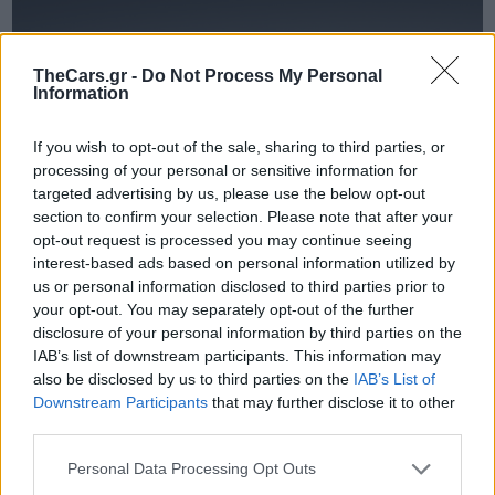
TheCars.gr -
Do Not Process My Personal
Information
If you wish to opt-out of the sale, sharing to third parties, or
processing of your personal or sensitive information for
targeted advertising by us, please use the below opt-out
section to confirm your selection. Please note that after your
opt-out request is processed you may continue seeing
interest-based ads based on personal information utilized by
us or personal information disclosed to third parties prior to
your opt-out. You may separately opt-out of the further
disclosure of your personal information by third parties on the
IAB’s list of downstream participants. This information may
Αρης Βρετός
|
18/01/2024 09:56
also be disclosed by us to third parties on the
IAB’s List of
Νέο Toyota GR Yaris: Έπιασε τα 0-
Downstream Participants
that may further disclose it to other
100 σε λιγότερο από 6
third parties.
δευτερόλεπτα [βίντεο]
Personal Data Processing Opt Outs