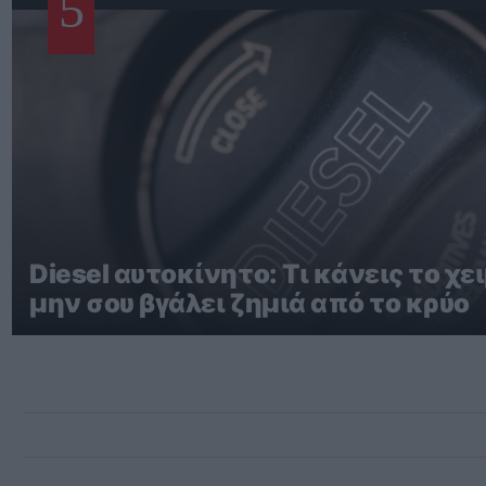
5
Diesel αυτοκίνητο: Τι κάνεις το χε
μην σου βγάλει ζημιά από το κρύο