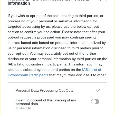
Information
If you wish to opt-out of the sale, sharing to third parties, or
processing of your personal or sensitive information for
targeted advertising by us, please use the below opt-out
section to confirm your selection. Please note that after your
opt-out request is processed you may continue seeing
interest-based ads based on personal information utilized by
us or personal information disclosed to third parties prior to
your opt-out. You may separately opt-out of the further
disclosure of your personal information by third parties on the
IAB’s list of downstream participants. This information may
also be disclosed by us to third parties on the
IAB’s List of
TheCars.gr
|
10/02/2026 19:00
Downstream Participants
that may further disclose it to other
third parties.
Η Skoda θα παρουσιάσει στο πρώτ
του 2026 το ηλεκτρικό Epiq
Personal Data Processing Opt Outs
I want to opt-out of the Sharing of my
personal data.
Opted In