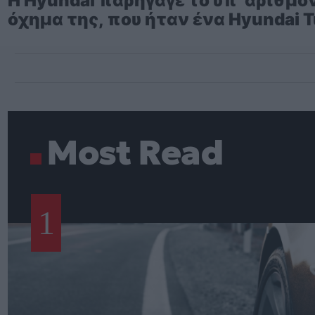
Η Hyundai παρήγαγε το υπ’ αριθμό
όχημα της, που ήταν ένα Hyundai T
Most Read
1