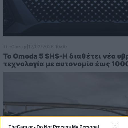
TheCars.gr
|
12/02/2026 10:00
Το Omoda 5 SHS-H διαθέτει νέα υβ
τεχνολογία με αυτονομία έως 100
TheCars.gr -
Do Not Process My Personal