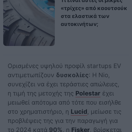
Τι είναι αυτές οι μικρές
«τρίχες» από καουτσούκ
στα ελαστικά των
αυτοκινήτων;
Ορισμένες υψηλού προφίλ startups EV
αντιμετωπίζουν
δυσκολίες
: Η Nio,
συνεχίζει να έχει τεράστιες απώλειες,
η τιμή της μετοχής της
Polestar
έχει
μειωθεί απότομα από τότε που εισήλθε
στο χρηματιστήριο, η
Lucid
, μείωσε τις
προβλέψεις της για την παραγωγή για
το 2024 κατά
90%
, η
Fisker
, βρίσκεται