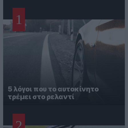
1
5 λόγοι που το αυτοκίνητο
τρέμει στο ρελαντί
2