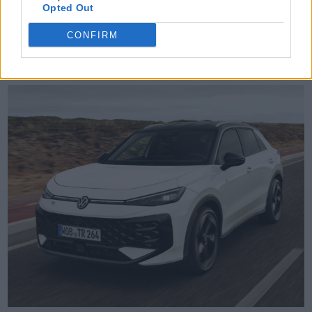
Opted Out
TheCars.gr
|
19/02/2026 18:00
CONFIRM
Δοκιμάζουμε το οικογενειακό
ηλεκτρικό Omoda 5