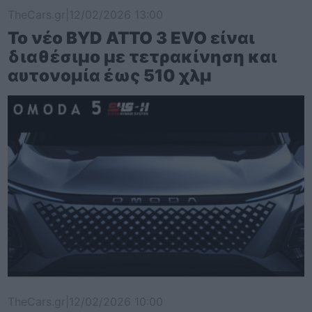
TheCars.gr
|
12/02/2026 13:00
Το νέο BYD ATTO 3 EVO είναι
διαθέσιμο με τετρακίνηση και
αυτονομία έως 510 χλμ
TheCars.gr
|
12/02/2026 10:00