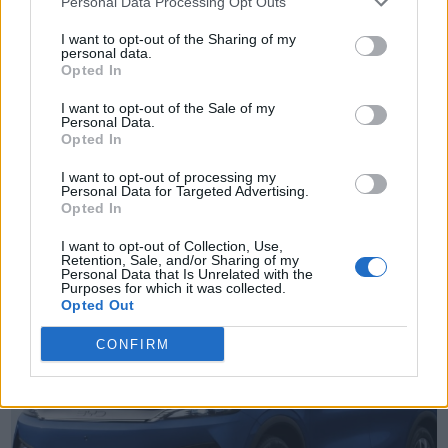
Personal Data Processing Opt Outs
I want to opt-out of the Sharing of my
personal data.
Opted In
I want to opt-out of the Sale of my
Personal Data.
Opted In
TheCars.gr
|
16/02/2026 20:00
I want to opt-out of processing my
Personal Data for Targeted Advertising.
Η Volkswagen παρουσιάζει το νέο
Opted In
T-Roc
I want to opt-out of Collection, Use,
Retention, Sale, and/or Sharing of my
Personal Data that Is Unrelated with the
Purposes for which it was collected.
Opted Out
CONFIRM