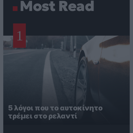
Most Read
1
5 λόγοι που το αυτοκίνητο
τρέμει στο ρελαντί