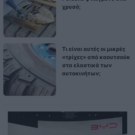
χρυσό;
Τι είναι αυτές οι μικρές
«τρίχες» από καουτσούκ
στα ελαστικά των
αυτοκινήτων;