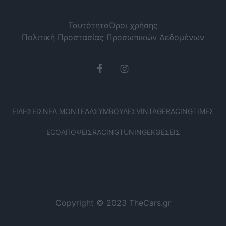
Ταυτότητα
Όροι χρήσης
Πολιτική Προστασίας Προσωπικών Δεδομένων
ΕΙΔΉΣΕΙΣ
ΝΈΑ ΜΟΝΤΈΛΑ
ΣΥΜΒΟΥΛΈΣ
VINTAGE
RACING
ΤΙΜΈΣ
ECO
ΑΠΌΨΕΙΣ
RACING
TUNING
ΕΚΘΈΣΕΙΣ
Copyright © 2023 TheCars.gr