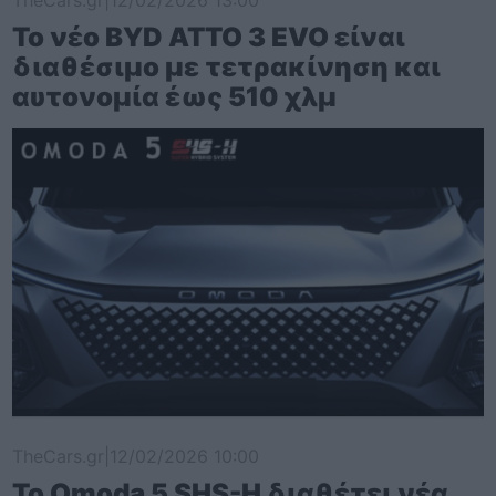
TheCars.gr
|
12/02/2026 13:00
Το νέο BYD ATTO 3 EVO είναι
διαθέσιμο με τετρακίνηση και
αυτονομία έως 510 χλμ
TheCars.gr
|
12/02/2026 10:00
Το Omoda 5 SHS-H διαθέτει νέα