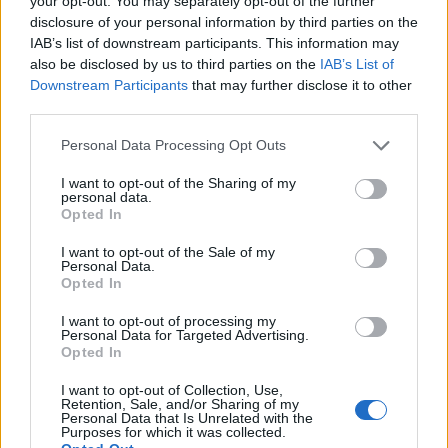
your opt-out. You may separately opt-out of the further
TheCars.gr
|
19/02/2026 18:00
disclosure of your personal information by third parties on the
Δοκιμάζουμε το οικογενειακό
IAB’s list of downstream participants. This information may
also be disclosed by us to third parties on the
IAB’s List of
ηλεκτρικό Omoda 5
Downstream Participants
that may further disclose it to other
third parties.
Personal Data Processing Opt Outs
I want to opt-out of the Sharing of my
personal data.
Opted In
I want to opt-out of the Sale of my
Personal Data.
Opted In
I want to opt-out of processing my
Personal Data for Targeted Advertising.
Opted In
I want to opt-out of Collection, Use,
Retention, Sale, and/or Sharing of my
Personal Data that Is Unrelated with the
Purposes for which it was collected.