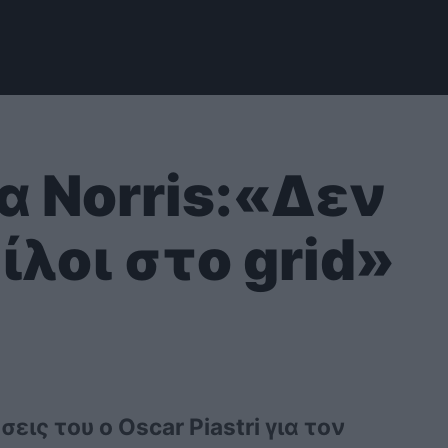
για Norris:«Δεν
λοι στο grid»
εις του ο Oscar Piastri για τον