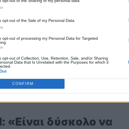
o opt-out of the Sharing of my personal data.
ύτερη θέση κάθε Σαββατοκύριακο, τότε π
άντα
In
,
υποθέτω», παραδέχτηκε.
o opt-out of the Sale of my Personal Data.
In
σχέση Hamilton –
to opt-out of processing my Personal Data for Targeted
ing.
In
o opt-out of Collection, Use, Retention, Sale, and/or Sharing
ersonal Data that Is Unrelated with the Purposes for which it
lected.
νωστή σχέση το
υ
Lewis Hamilton και του Nico
Out
Lewis και το Nico. Όταν μάχεσαι για την πρώτη
CONFIRM
α μπορούν να αλλάξουν λίγο. Έχουμε βρεθεί σε
d: «Είναι δύσκολο να