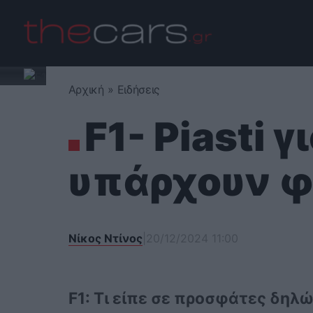
Skip
to
content
Αρχική
»
Ειδήσεις
F1- Piasti 
υπάρχουν φί
Νίκος Ντίνος
|
20/12/2024 11:00
F1: Τι είπε σε προσφάτες δηλώσ