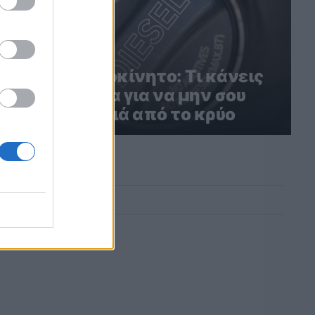
Diesel αυτοκίνητο: Τι κάνεις
το χειμώνα για να μην σου
βγάλει ζημιά από το κρύο