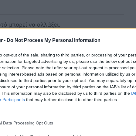
τό μπορεί να αλλάξει.
r -
Do Not Process My Personal Information
ris: «Είναι σκληρός
to opt-out of the sale, sharing to third parties, or processing of your per
αυτό είναι καλό»
formation for targeted advertising by us, please use the below opt-out s
r selection. Please note that after your opt-out request is processed y
eing interest-based ads based on personal information utilized by us or
disclosed to third parties prior to your opt-out. You may separately opt-
», ο Piastri δήλωσε για τον συμπαίκτη του:
losure of your personal information by third parties on the IAB’s list of
. This information may also be disclosed by us to third parties on the
IA
λος
, αλλά νομίζω ότι αυτό είναι κάτι καλό.
Participants
that may further disclose it to other third parties.
καλύτερους».
l Data Processing Opt Outs
ος το παρόν μια φιλική σχέση, ο Piastri
α αλλάξουν ανά πάσα στιγμή:«Αν