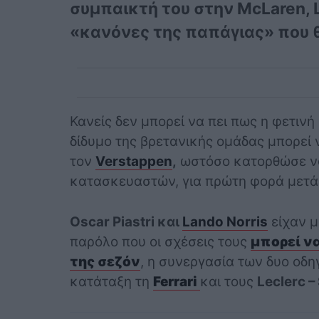
συμπαικτή του στην McLaren, L
«κανόνες της παπάγιας» που 
Κανείς δεν μπορεί να πει πως η φετινή
δίδυμο της βρετανικής ομάδας μπορεί 
τον
Verstappen
,
ωστόσο κατορθώσε να
κατασκευαστών, για πρώτη φορά μετά 
Oscar Piastri και
Lando Norris
είχαν μ
παρόλο που οι σχέσεις τους
μπορεί ν
της σεζόν
, η συνεργασία των δυο οδ
κατάταξη τη
Ferrari
και τους
Leclerc –