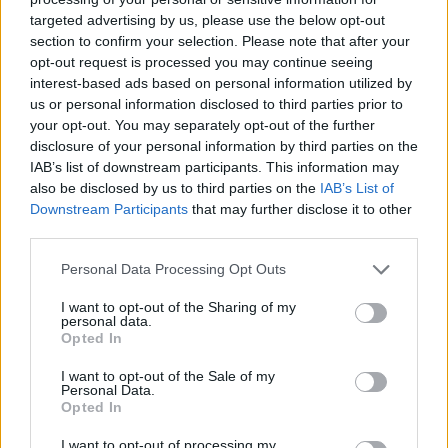
targeted advertising by us, please use the below opt-out
section to confirm your selection. Please note that after your
opt-out request is processed you may continue seeing
interest-based ads based on personal information utilized by
us or personal information disclosed to third parties prior to
your opt-out. You may separately opt-out of the further
disclosure of your personal information by third parties on the
IAB’s list of downstream participants. This information may
also be disclosed by us to third parties on the
IAB’s List of
Downstream Participants
that may further disclose it to other
third parties.
TheCars.gr
|
19/02/2026 18:00
Personal Data Processing Opt Outs
Δοκιμάζουμε το οικογενειακό
I want to opt-out of the Sharing of my
ηλεκτρικό Omoda 5
personal data.
Opted In
I want to opt-out of the Sale of my
Personal Data.
Opted In
I want to opt-out of processing my