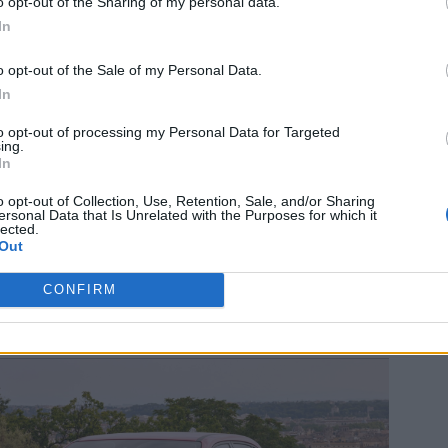
o opt-out of the Sharing of my personal data.
In
o opt-out of the Sale of my Personal Data.
In
to opt-out of processing my Personal Data for Targeted
ing.
In
o opt-out of Collection, Use, Retention, Sale, and/or Sharing
ersonal Data that Is Unrelated with the Purposes for which it
lected.
heCars.gr
|
14/09/2024 12:36
Out
Διαθέσιμο για παραγγελίες
το αναβαθμισμένο FIAT
CONFIRM
Panda