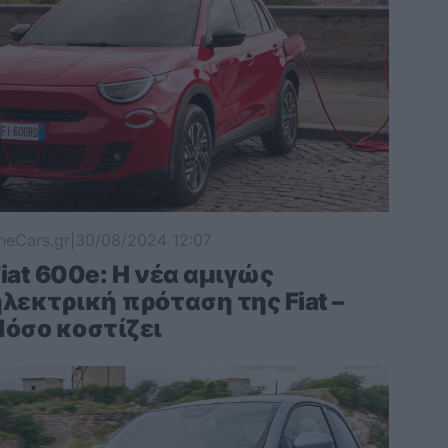
heCars.gr
|
30/08/2024 12:07
iat 600e: Η νέα αμιγώς
λεκτρική πρόταση της Fiat –
Πόσο κοστίζει