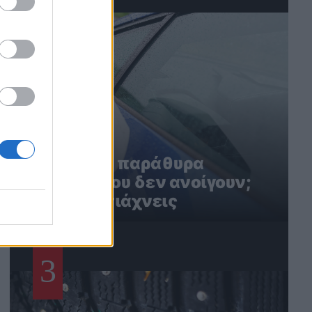
2
Ηλεκτρικά παράθυρα
αυτοκινήτου δεν ανοίγουν;
Έτσι τα φτιάχνεις
3