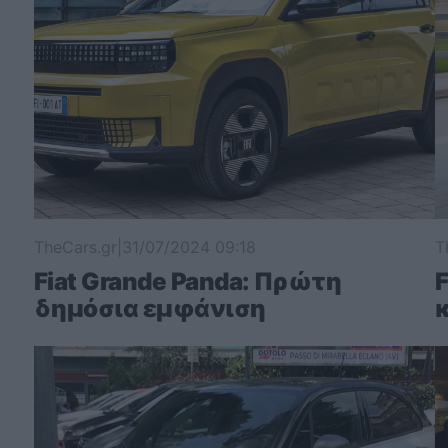
TheCars.gr
|
31/07/2024 09:18
T
Fiat Grande Panda: Πρώτη
F
δημόσια εμφάνιση