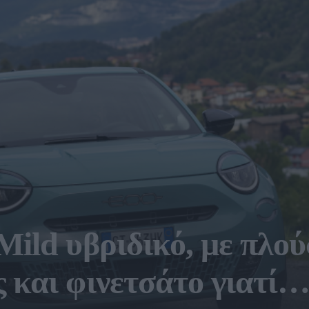
Mild υβριδικό, με πλού
ς και φινετσάτο γιατί…