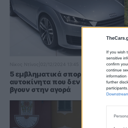
TheCars.g
If you wish 
sensitive in
Νίκος Ντίνος
|
02/12/2024 13:45
Σ
confirm you
continue se
5 εμβληματικά σπορ
information 
αυτοκίνητα που δεν θα ξανα
further disc
βγουν στην αγορά
participants
Downstream 
Persona