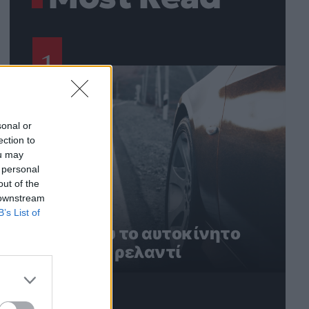
1
sonal or
ection to
ou may
 personal
out of the
 downstream
B’s List of
5 λόγοι που το αυτοκίνητο
τρέμει στο ρελαντί