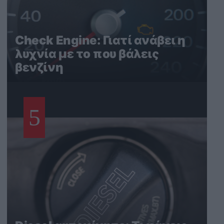
Check Engine: Γιατί ανάβει η
λυχνία με το που βάλεις
βενζίνη
5