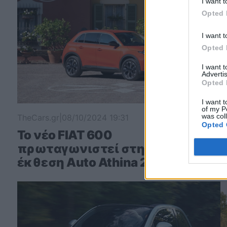
I want t
Opted 
I want t
Opted 
I want 
Advertis
Opted 
I want t
of my P
was col
TheCars.gr
|
08/10/2024 19:31
T
Opted 
Το νέο FIAT 600
πρωταγωνιστεί στην
έκθεση Auto Athina 2024