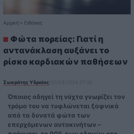
Αρχική
»
Ειδήσεις
Φώτα πορείας: Γιατί η
αντανάκλαση αυξάνει το
ρίσκο καρδιακών παθήσεων
Σωκράτης Υδραίος
|
20/04/2024 07:30
Όποιος οδηγεί τη νύχτα γνωρίζει τον
τρόμο του να τυφλώνεται ξαφνικά
από τα δυνατά φώτα των
επερχόμενων αυτοκινήτων –
πράγματι, το 90% των οδηγών στο