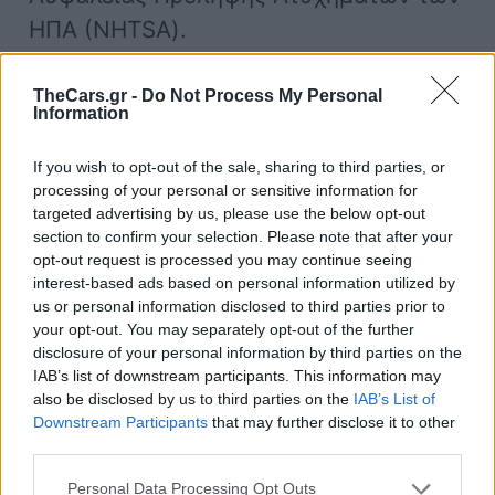
ΗΠΑ (NHTSA).
Αυτό είναι
ιδιαίτερα τυφλωτικό – και
TheCars.gr -
Do Not Process My Personal
Information
επικίνδυνο – για τα γηρασμένα
μάτια
. Η Denise Voon, κλινική
If you wish to opt-out of the sale, sharing to third parties, or
processing of your personal or sensitive information for
σύμβουλος του Κολλεγίου Οπτομετρών,
targeted advertising by us, please use the below opt-out
εξηγεί: «Όταν κοιτάτε ένα έντονο φως
section to confirm your selection. Please note that after your
opt-out request is processed you may continue seeing
και στη συνέχεια απομακρύνετε το
interest-based ads based on personal information utilized by
βλέμμα σας, εξακολουθείτε να βλέπετε
us or personal information disclosed to third parties prior to
your opt-out. You may separately opt-out of the further
την επίμονο εικόνα.
Στους
disclosure of your personal information by third parties on the
ηλικιωμένους μπορεί να χρειαστεί
IAB’s list of downstream participants. This information may
also be disclosed by us to third parties on the
IAB’s List of
πολύ περισσότερο χρόνο για να
Downstream Participants
that may further disclose it to other
ανακάμψουν.
» Και η λάμψη LED κάνει
third parties.
τους χρόνους αποκατάστασης των
Personal Data Processing Opt Outs