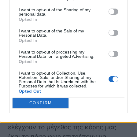
οδηγών να αυξάνονται δραματικά,
I want to opt-out of the Sharing of my
διαπίστωσε η NHTSA.
personal data.
Opted In
I want to opt-out of the Sale of my
Μετά την ηλικία των 60 ετών,
η
Personal Data.
Opted In
ικανότητα των ματιών μας να
ανακάμψουν από τη θάμπωση
τη
I want to opt-out of processing my
Personal Data for Targeted Advertising.
νύχτα αρχίζει να
μειώνεται
Opted In
σημαντικά
καθώς τα ευαίσθητα στο
I want to opt-out of Collection, Use,
Retention, Sale, and/or Sharing of my
φως ραβδοειδή κύτταρα – τα οποία
Personal Data that Is Unrelated with the
Purposes for which it was collected.
βοηθούν στην καλή όραση σε συνθήκες
Opted Out
χαμηλού φωτισμού – εξασθενούν.
CONFIRM
Επιπλέον, οι μικροσκοπικοί μύες που
ελέγχουν το μέγεθος της κόρης μας
(και το πόσο φως επιτρέπουν να