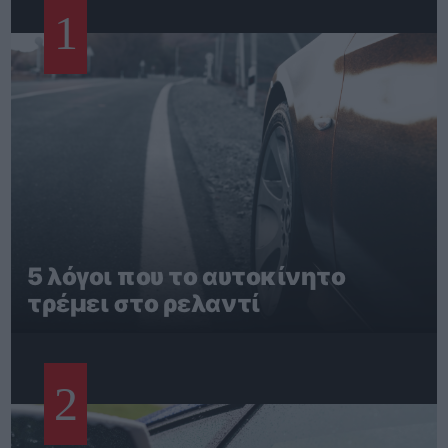
1
5 λόγοι που το αυτοκίνητο
τρέμει στο ρελαντί
2