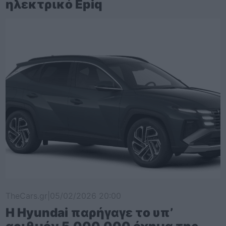
ηλεκτρικό Epiq
TheCars.gr
|
05/02/2026 20:00
Η Hyundai παρήγαγε το υπ’