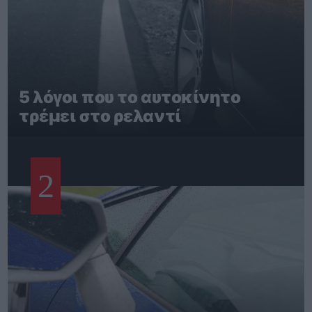
5 λόγοι που το αυτοκίνητο
τρέμει στο ρελαντί
2