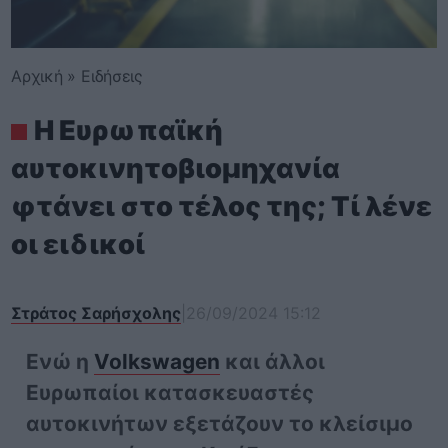
Αρχική
»
Ειδήσεις
Η Ευρωπαϊκή
αυτοκινητοβιομηχανία
φτάνει στο τέλος της; Τί λένε
οι ειδικοί
Στράτος Σαρήσχολης
|
26/09/2024 15:12
Ενώ η
Volkswagen
και άλλοι
Ευρωπαίοι κατασκευαστές
αυτοκινήτων εξετάζουν το κλείσιμο