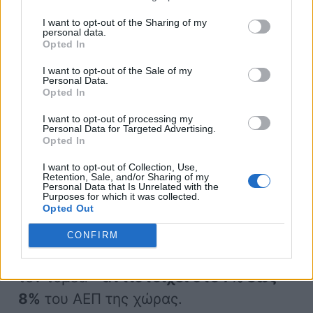
κατάσταση;
I want to opt-out of the Sharing of my
personal data.
Opted In
Για τον Brzeski, δεν υπάρχει αμφιβολία
I want to opt-out of the Sale of my
ότι η
παρακμή
της
Personal Data.
Opted In
αυτοκινητοβιομηχανίας στη Γερμανία
I want to opt-out of processing my
και την Ευρώπη
θα απειλήσει
την
Personal Data for Targeted Advertising.
Opted In
ευημερία της περιοχής. Μόνο στη
Γερμανία, ο τομέας της
I want to opt-out of Collection, Use,
Retention, Sale, and/or Sharing of my
Personal Data that Is Unrelated with the
αυτοκινητοβιομηχανίας –
Purposes for which it was collected.
Opted Out
συμπεριλαμβανομένων των
προμηθευτών, των προμηθευτών και
CONFIRM
άλλων εταιρειών που εξαρτώνται από
τον τομέα –
αντιστοιχεί στο 7% έως
8%
του ΑΕΠ της χώρας.