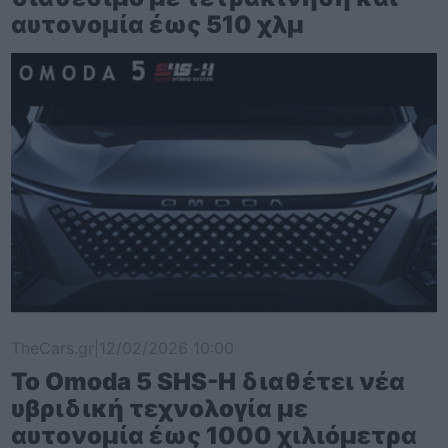
αυτονομία έως 510 χλμ
TheCars.gr
|
12/02/2026 10:00
Το Omoda 5 SHS-H διαθέτει νέα
υβριδική τεχνολογία με
αυτονομία έως 1000 χιλιόμετρα