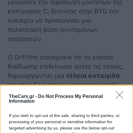
μειώσουν την παραγωγή μοντέλων της
κατηγορίας C, δίνοντας στην BYD την
ευκαιρία να προσεγγίσει μια
πελατειακή βάση ανυπόμονων
αγοραστών.
Ο Griffiths επεσήμανε ότι το κόστος
διαβίωσης επιδείνωσε αυτές τις τάσεις,
δημιουργώντας μια
τέλεια καταιγίδα
για τους Ευρωπαίους κατασκευαστές
αυτοκινήτων.
TheCars.gr -
Do Not Process My Personal
Information
«
Τα μικρομεσαία SUV και ούτω
If you wish to opt-out of the sale, sharing to third parties, or
καθεξής, πωλούνται με
σημαντικές
processing of your personal or sensitive information for
targeted advertising by us, please use the below opt-out
εκπτώσεις
στους Ευρωπαίους