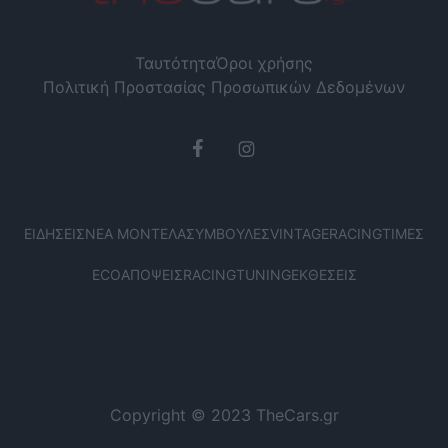
Ταυτότητα
Όροι χρήσης
Πολιτική Προστασίας Προσωπικών Δεδομένων
ΕΙΔΉΣΕΙΣ
ΝΈΑ ΜΟΝΤΈΛΑ
ΣΥΜΒΟΥΛΈΣ
VINTAGE
RACING
ΤΙΜΈΣ
ECO
ΑΠΌΨΕΙΣ
RACING
TUNING
ΕΚΘΈΣΕΙΣ
Copyright © 2023 TheCars.gr