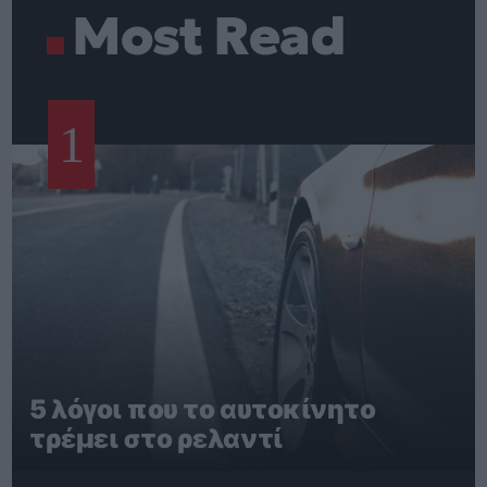
Most Read
1
5 λόγοι που το αυτοκίνητο
τρέμει στο ρελαντί