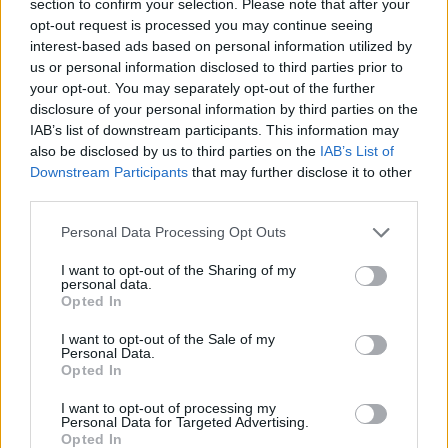
section to confirm your selection. Please note that after your
καταναλωτές, και αποτελούν μια
opt-out request is processed you may continue seeing
interest-based ads based on personal information utilized by
ελκυστική πρόταση αξίας. Και αυτά
us or personal information disclosed to third parties prior to
είναι που πρέπει να ανησυχούν
your opt-out. You may separately opt-out of the further
disclosure of your personal information by third parties on the
πραγματικά οι Ευρωπαίοι
IAB’s list of downstream participants. This information may
κατασκευαστές
», είπε.
also be disclosed by us to third parties on the
IAB’s List of
Downstream Participants
that may further disclose it to other
third parties.
Το άρθρο δημοσιεύτηκε αρχικά στο
Personal Data Processing Opt Outs
Fortune.com.
I want to opt-out of the Sharing of my
personal data.
Πηγή: www.finance.yahoo.com
Opted In
I want to opt-out of the Sale of my
Personal Data.
Opted In
I want to opt-out of processing my
Personal Data for Targeted Advertising.
Porsche
Volkswagen
Opted In