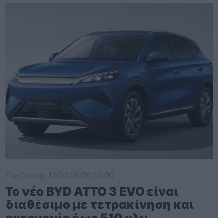
TheCars.gr
|
12/02/2026 13:00
Το νέο BYD ATTO 3 EVO είναι
διαθέσιμο με τετρακίνηση και
αυτονομία έως 510 χλμ