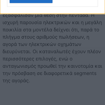
μοντέλα συνέβαλαν στην ενίσχυση της
αγοράς, παρότι οι πωλήσεις τους δεν τους
εξασφάλισαν μια θέση στην πεντάδα. Η
ισχυρή παρουσία ηλεκτρικών και η μεγάλη
ποικιλία στα μοντέλα δείχνει ότι, παρά το
πλήγμα στους αριθμούς πωλήσεων, η
αγορά των ηλεκτρικών οχημάτων
διευρύνεται. Οι καταναλωτές έχουν πλέον
περισσότερες επιλογές, ενώ ο
ανταγωνισμός προωθεί την καινοτομία και
την πρόσβαση σε διαφορετικά segments
της αγοράς.