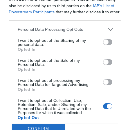
απειλήσει την κυριαρχία του. Η
also be disclosed by us to third parties on the
IAB’s List of
Downstream Participants
that may further disclose it to other
αναβάθμιση Juniper, που φέρνει πολλές
third parties.
από τις βελτιώσεις του Model 3 στο
Personal Data Processing Opt Outs
Model Y, αναμένεται να διατηρήσει την
I want to opt-out of the Sharing of my
πρωτοκαθεδρία του και για το 2025.
personal data.
Opted In
Συμπέρασμα
I want to opt-out of the Sale of my
Personal Data.
Opted In
Εκτός από τα πέντε κορυφαία μοντέλα
I want to opt-out of processing my
Personal Data for Targeted Advertising.
στις πωλήσεις ηλεκτρικών οχημάτων,
Opted In
υπάρχουν και άλλα αξιοσημείωτα
I want to opt-out of Collection, Use,
μοντέλα. Ανάμεσα σε αυτά βρίσκονται
Retention, Sale, and/or Sharing of my
Personal Data that Is Unrelated with the
δημοφιλή EVs, όπως το Chevrolet Bolt, το
Purposes for which it was collected.
Opted Out
Kia EV6 και το Rivian R1T. Αυτά τα
CONFIRM