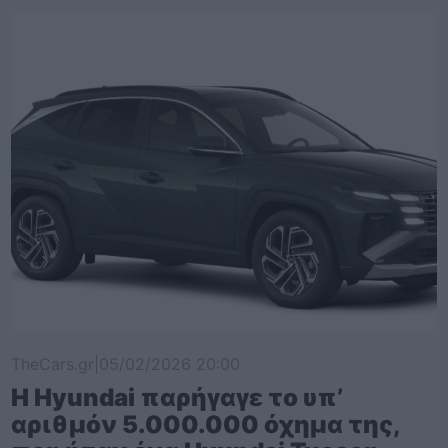
TheCars.gr
|
05/02/2026 20:00
Η Hyundai παρήγαγε το υπ’
αριθμόν 5.000.000 όχημα της,