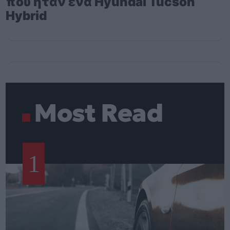
που ήταν ένα Hyundai Tucson
Hybrid
Most Read
1