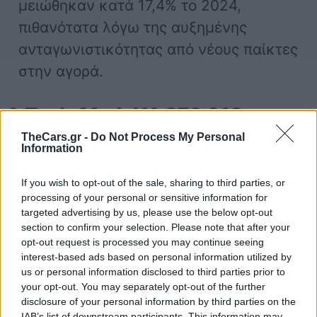
μειώθηκαν κατά 17,4% το 2024,
πιθανότατα λόγω της αυξημένης
ανταγωνιστικότητας από νέους παίκτες
στην αγορά.
1. Tesla Model Y: 372.613
(εκτιμώμενη τιμή)
TheCars.gr -
Do Not Process My Personal
Information
Το
Tesla Model Y
ήταν, για άλλη μια
If you wish to opt-out of the sale, sharing to third parties, or
χρονιά, το δημοφιλέστερο ηλεκτρικό
processing of your personal or sensitive information for
targeted advertising by us, please use the below opt-out
όχημα στις ΗΠΑ, με τις πωλήσεις του
section to confirm your selection. Please note that after your
να φτάνουν τις 372.613 μονάδες. Αν
opt-out request is processed you may continue seeing
interest-based ads based on personal information utilized by
και παρατηρήθηκε πτώση 6,6% στις
us or personal information disclosed to third parties prior to
πωλήσεις το 2024, κανένας
your opt-out. You may separately opt-out of the further
disclosure of your personal information by third parties on the
ανταγωνιστής δεν κατάφερε να
IAB’s list of downstream participants. This information may