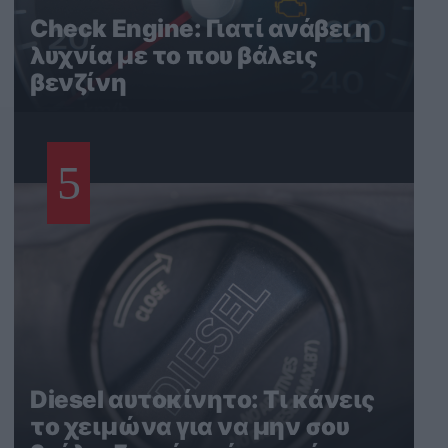
Check Engine: Γιατί ανάβει η
λυχνία με το που βάλεις
βενζίνη
5
Diesel αυτοκίνητο: Τι κάνεις
το χειμώνα για να μην σου