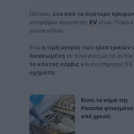
Ωστόσο,
ένα από τα λιγότερο προφα
υποψήφιοι αγοραστές
EV
είναι: Πόσο 
αυτοκινήτου;
Ενώ
η τιμή αγοράς των ηλεκτρικών 
διογκωμένη
σε σύγκριση με τα αυτοκ
το κόστος σέρβις
και συντήρησης EV
οχήματα.
Είναι το σήμα της
Porsche φτιαγμένο
από χρυσό;