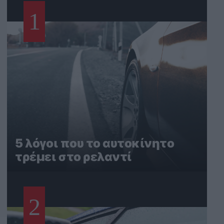
1
5 λόγοι που το αυτοκίνητο
τρέμει στο ρελαντί
2