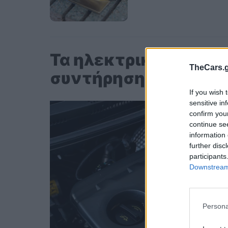
Τα ηλεκτρικά οχήματ
TheCars.g
συντήρηση;
If you wish 
sensitive in
confirm you
continue se
information 
further disc
participants
Downstream 
Persona