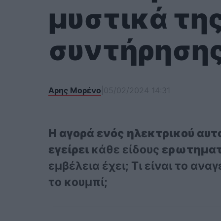
μυστικά τη
συντήρηση
Αρης Μορένο
|
05/02/2024 14:31
Η αγορά ενός ηλεκτρικού αυτ
εγείρει
κάθε είδους
ερωτηματ
εμβέλεια έχει; Τι είναι το ανα
το κουμπί;