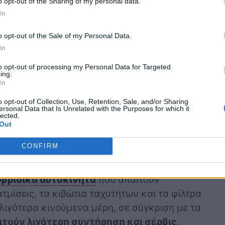
o opt-out of the Sharing of my personal data.
In
o opt-out of the Sale of my Personal Data.
In
to opt-out of processing my Personal Data for Targeted
ing.
In
o opt-out of Collection, Use, Retention, Sale, and/or Sharing
ersonal Data that Is Unrelated with the Purposes for which it
lected.
ά οχήματα απαιτούν λιγότερη
συντήρηση
,
Out
ής καύσης (ICE). Αυτό
βασίζεται
σε πολλούς
CONFIRM
 από τους οποίους παρατίθενται παρακάτω:
υβριδικά αυτοκίνητα
που απαιτούν
τμίσεις, τα κιβώτια ταχυτήτων και τα φίλτρα
λιγότερα κινούμενα μέρη, σε σύγκριση με τα
ιτούν λιγότερη συντήρηση και σέρβις
.