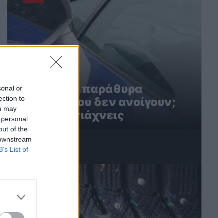
Ηλεκτρικά παράθυρα
sonal or
ection to
αυτοκινήτου δεν ανοίγουν;
ou may
Έτσι τα φτιάχνεις
 personal
out of the
 downstream
B’s List of
3