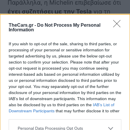
Παράλληλα, η Michelin επιβεβαίωσε ότι
έχει συζητήσει με την Tesla
για τη
δοκιμή του Uptis. Έτσι, μαζί με την
TheCars.gr -
Do Not Process My Personal
ασύρματη φόρτιση των ηλεκτρικών
Information
οχημάτων, θα μπορούσε να αποτελέσει
If you wish to opt-out of the sale, sharing to third parties, or
μια άλλη ιδανική τεχνολογία αυτόματης
processing of your personal or sensitive information for
λειτουργίας κατάλληλη για τα
targeted advertising by us, please use the below opt-out
section to confirm your selection. Please note that after your
μελλοντικά
Tesla Robotaxis
.
opt-out request is processed you may continue seeing
interest-based ads based on personal information utilized by
us or personal information disclosed to third parties prior to
Ο Roget επισημαίνει ότι το Uptis
your opt-out. You may separately opt-out of the further
παραμένει σε μορφή πρωτοτύπου και
disclosure of your personal information by third parties on the
IAB’s list of downstream participants. This information may
τεχνικά δεν είναι έτοιμο για χρήση
also be disclosed by us to third parties on the
IAB’s List of
στους δρόμους, αλλά η Michelin έχει
Downstream Participants
that may further disclose it to other
third parties.
εξαίρεση για να μπορέσει να τα
τοποθετήσει σε
δοκιμαστική χρήση
.
Personal Data Processing Opt Outs