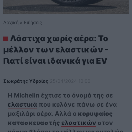
Αρχική
»
Ειδήσεις
Λάστιχα χωρίς αέρα: Το
μέλλον των ελαστικών -
Γιατί είναι ιδανικά για EV
Σωκράτης Υδραίος
|
25/04/2024 10:00
Η Michelin έχτισε το όνομά της σε
ελαστικά
που κυλάνε πάνω σε ένα
μαξιλάρι αέρα. Αλλά ο
κορυφαίος
κατασκευαστής
ελαστικών
στον
κόσμο βλέπει το μέλλον ως εντελώς