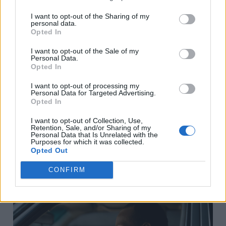
σακχάρου στο αίμα σας και θα
αποτρέψει την πτώση των επιπέδων
I want to opt-out of the Sharing of my
personal data.
ενέργειάς σας, επομένως φροντίστε να
Opted In
έχετε κάτι σε αρκετή ποσότητα.
I want to opt-out of the Sale of my
Personal Data.
Αποφύγετε όμως τα υπερβολικά
Opted In
ζαχαρούχα τρόφιμα, αφού σίγουρα η
I want to opt-out of processing my
Personal Data for Targeted Advertising.
ζάχαρη σας δίνει μια σχεδόν στιγμιαία
Opted In
ορμή ενέργειας, αλλά μπορεί επίσης να
I want to opt-out of Collection, Use,
προκαλέσει μια ύφεση, που σας αφήνει
Retention, Sale, and/or Sharing of my
Personal Data that Is Unrelated with the
να αισθάνεστε κουρασμένοι μετά από
Purposes for which it was collected.
Opted Out
λίγο.
CONFIRM