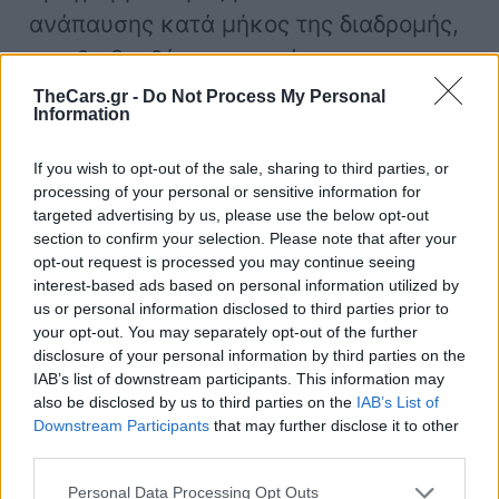
ανάπαυσης κατά μήκος της διαδρομής,
σας θα βοηθήσει να μειώσετε την
πλήξη.
TheCars.gr -
Do Not Process My Personal
Information
Σνακ
If you wish to opt-out of the sale, sharing to third parties, or
processing of your personal or sensitive information for
targeted advertising by us, please use the below opt-out
Ο προγραμματισμός οδικών σνακ και η
section to confirm your selection. Please note that after your
συσκευασία ενός καλαθιού και ενός
opt-out request is processed you may continue seeing
interest-based ads based on personal information utilized by
ψυγείου, είναι αναπόσπαστο μέρος
us or personal information disclosed to third parties prior to
αυτού που κάνει τις οικογενειακές
your opt-out. You may separately opt-out of the further
disclosure of your personal information by third parties on the
διακοπές τόσο διασκεδαστικές. Η
IAB’s list of downstream participants. This information may
κατανάλωση των σωστών τροφών ενώ
also be disclosed by us to third parties on the
IAB’s List of
Downstream Participants
that may further disclose it to other
οδηγείτε σε μεγάλες αποστάσεις, θα
third parties.
βοηθήσει στη σταθεροποίηση του
Personal Data Processing Opt Outs