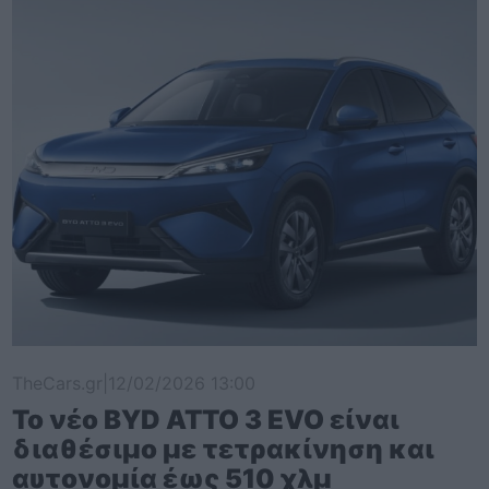
TheCars.gr
|
12/02/2026 13:00
Το νέο BYD ATTO 3 EVO είναι
διαθέσιμο με τετρακίνηση και
αυτονομία έως 510 χλμ