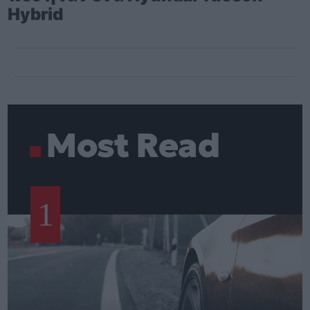
Hybrid
Most Read
1