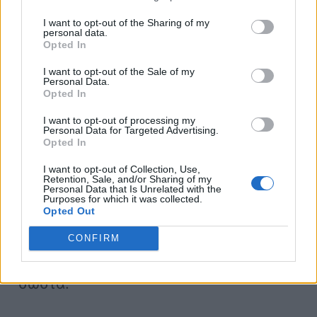
I want to opt-out of the Sharing of my
personal data.
Opted In
Εάν η αντλία νερού δεν λειτουργεί
I want to opt-out of the Sale of my
Personal Data.
σωστά, το ψυκτικό υγρό
θα
Opted In
παραμένει στο δοχείο
του, αντί να
I want to opt-out of processing my
κυκλοφορεί στον κινητήρα. Αν και
Personal Data for Targeted Advertising.
Opted In
ορισμένα νέα μοντέλα αυτοκινήτων,
I want to opt-out of Collection, Use,
διαθέτουν αντλίες νερού που
Retention, Sale, and/or Sharing of my
Personal Data that Is Unrelated with the
τροφοδοτούνται από ηλεκτρικά
Purposes for which it was collected.
Opted Out
συστήματα
, πολλά αυτοκίνητα
εξακολουθούν να
βασίζονται σε έναν
CONFIRM
ιμάντα χρονισμού
για να λειτουργούν
σωστά.