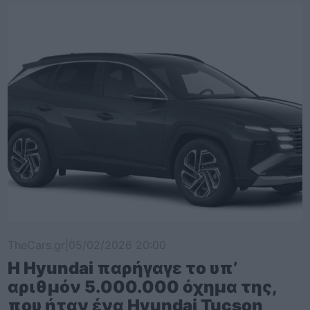
TheCars.gr
|
05/02/2026 20:00
Η Hyundai παρήγαγε το υπ’
αριθμόν 5.000.000 όχημα της,
που ήταν ένα Hyundai Tucson