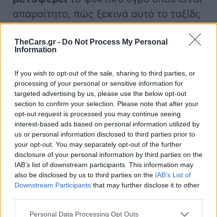
απαραίτητο, πώς ξεκινά αυτό το ταξίδι;
TheCars.gr -
Do Not Process My Personal
Η διαδικασία ξεκινάει από την
αντλία
Information
νερού
, η οποία διασφαλίζει οτι το
ψυκτικό υγρό
θα βγει σωστά
από το
If you wish to opt-out of the sale, sharing to third parties, or
processing of your personal or sensitive information for
ψυγείο, προκειμένου να μεταφερθεί
targeted advertising by us, please use the below opt-out
στα κατάλληλα μέρη του κινητήρα.
section to confirm your selection. Please note that after your
opt-out request is processed you may continue seeing
interest-based ads based on personal information utilized by
us or personal information disclosed to third parties prior to
your opt-out. You may separately opt-out of the further
disclosure of your personal information by third parties on the
IAB’s list of downstream participants. This information may
also be disclosed by us to third parties on the
IAB’s List of
Downstream Participants
that may further disclose it to other
third parties.
Personal Data Processing Opt Outs