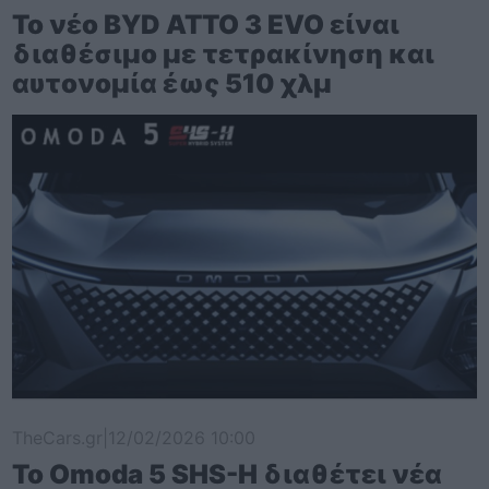
Το νέο BYD ATTO 3 EVO είναι
διαθέσιμο με τετρακίνηση και
αυτονομία έως 510 χλμ
TheCars.gr
|
12/02/2026 10:00
Το Omoda 5 SHS-H διαθέτει νέα