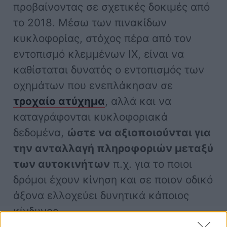
προβαίνοντας σε σχετικές δοκιμές από
το 2018. Μέσω των πινακίδων
κυκλοφορίας, στόχος πέρα από τον
εντοπισμό κλεμμένων ΙΧ, είναι να
καθίσταται δυνατός ο εντοπισμός των
οχημάτων που ενεπλάκησαν σε
τροχαίο ατύχημα
, αλλά και να
καταγράφονται κυκλοφοριακά
δεδομένα,
ώστε να αξιοποιούνται για
την ανταλλαγή πληροφοριών μεταξύ
των αυτοκινήτων
π.χ. για το ποιοι
δρόμοι έχουν κίνηση και σε ποιον οδικό
άξονα ελλοχεύει δυνητικά κάποιος
κίνδυνος.