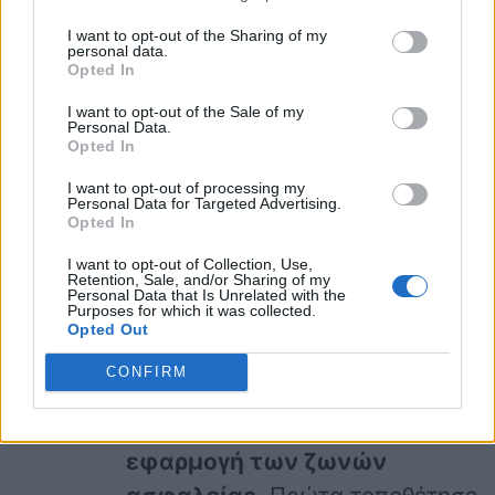
τον σωστό τρόπο. Το κάθισμα
I want to opt-out of the Sharing of my
αυτοκινήτου (και η βάση του, αν
personal data.
Opted In
τη χρησιμοποιείς
) δεν πρέπει
I want to opt-out of the Sale of my
να κουνιέται ή να γλιστράει.
Personal Data.
Opted In
Πρέπει να είναι τοποθετημένο
σταθερά και με ασφάλεια,
I want to opt-out of processing my
Personal Data for Targeted Advertising.
ώστετο παιδί να είναι ασφαλές
Opted In
σε κάθε σενάριο.
I want to opt-out of Collection, Use,
Retention, Sale, and/or Sharing of my
Αφαίρεσε τα φουσκωτά
Personal Data that Is Unrelated with the
Purposes for which it was collected.
ρούχα πριν τοποθετήσεις το
Opted Out
παιδί στο κάθισμα
: Τα
CONFIRM
φουσκωτά ρούχα μπορούν να
εμποδίσουν την ασφαλή
εφαρμογή των ζωνών