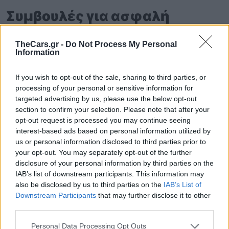
Συμβουλές για ασφαλή
μεταφορά
TheCars.gr -
Do Not Process My Personal
Information
If you wish to opt-out of the sale, sharing to third parties, or
processing of your personal or sensitive information for
Γνώρισε τις οδηγίες
targeted advertising by us, please use the below opt-out
εγκατάστασης και τη
section to confirm your selection. Please note that after your
opt-out request is processed you may continue seeing
διαδικασία πριν χρειαστεί να
interest-based ads based on personal information utilized by
ταξιδέψεις
: Δεν πρέπει να το
us or personal information disclosed to third parties prior to
your opt-out. You may separately opt-out of the further
αφήσεις για την τελευταία
disclosure of your personal information by third parties on the
στιγμή. Μπορείς να κάνεις λίγο
IAB’s list of downstream participants. This information may
also be disclosed by us to third parties on the
IAB’s List of
εξάσκηση, αλλά πρέπει να είσαι
Downstream Participants
that may further disclose it to other
σίγουρος ότι καταλαβαίνεις πώς
third parties.
να το τοποθετείς το κάθισμα με
Personal Data Processing Opt Outs