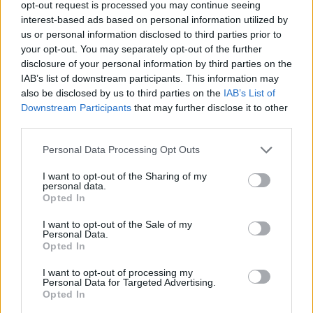
Τη Δευτέρα η τρίτη
opt-out request is processed you may continue seeing
interest-based ads based on personal information utilized by
μέρα του Ντακάρ
us or personal information disclosed to third parties prior to
your opt-out. You may separately opt-out of the further
disclosure of your personal information by third parties on the
Η τρίτη ημέρα του 46ου Ράλλυ Ντακάρ
IAB’s list of downstream participants. This information may
also be disclosed by us to third parties on the
IAB’s List of
διαθέτει 733 χιλιόμετρα, τα 438 εκ των
Downstream Participants
that may further disclose it to other
οποίων είναι χρονομετρημένη ειδική
third parties.
διαδρομή.
Personal Data Processing Opt Outs
I want to opt-out of the Sharing of my
Η τρίτη ειδική διαδρομή του αγώνα
personal data.
Opted In
ξεκινά από το Αλ Νουαντίμι και ο
I want to opt-out of the Sale of my
τερματίζει στην Αλ Σαλαμίγια.
Personal Data.
Opted In
Ράλι Ντακάρ
I want to opt-out of processing my
Personal Data for Targeted Advertising.
Opted In