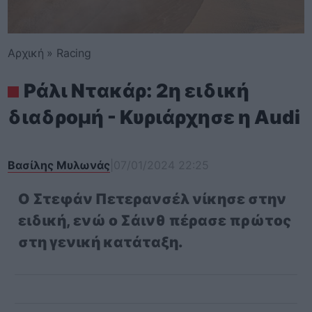
Αρχική
»
Racing
Ράλι Ντακάρ: 2η ειδική
διαδρομή - Κυριάρχησε η Audi
Βασίλης Μυλωνάς
|
07/01/2024 22:25
O Στεφάν Πετερανσέλ νίκησε στην
ειδική, ενώ ο Σάινθ πέρασε πρώτος
στη γενική κατάταξη.