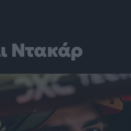
ι Ντακάρ