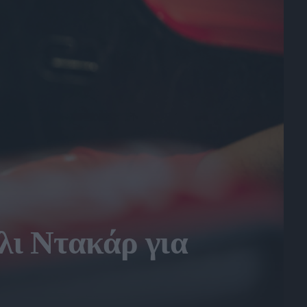
λι Ντακάρ για