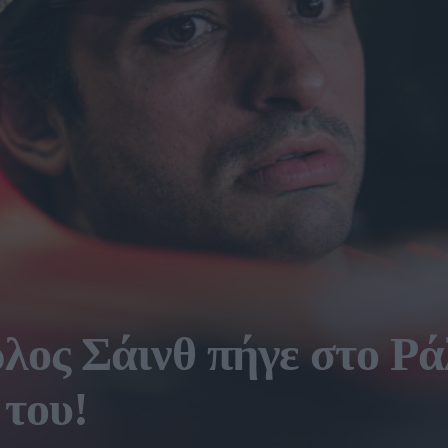
λος Σάινθ πήγε στο Ρά
 του!