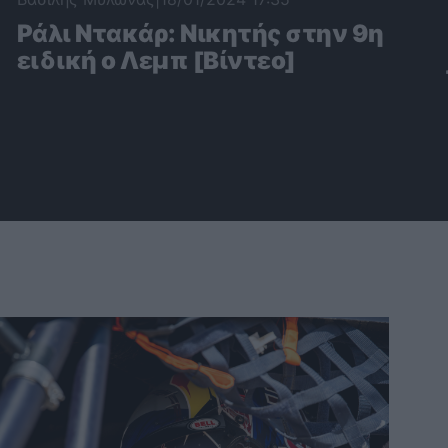
Ράλι Ντακάρ: Nικητής στην 9η
ειδική ο Λεμπ [Βίντεο]