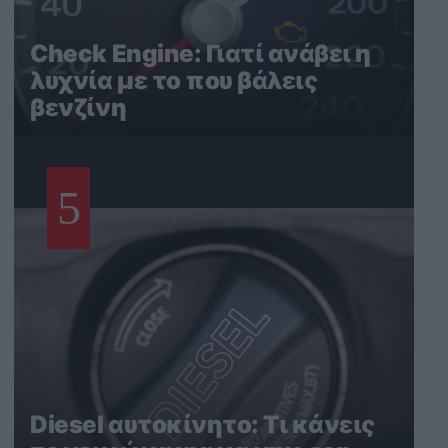
Check Engine: Γιατί ανάβει η
λυχνία με το που βάλεις
βενζίνη
5
Diesel αυτοκίνητο: Τι κάνεις