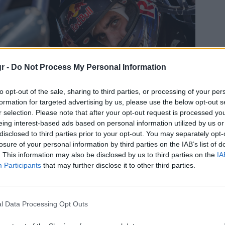
r -
Do Not Process My Personal Information
to opt-out of the sale, sharing to third parties, or processing of your per
ασίλης Μυλωνάς
|
15/01/2024 15:30
formation for targeted advertising by us, please use the below opt-out s
r selection. Please note that after your opt-out request is processed y
άλι Ντακάρ: Γκιγιόμ Ντε
eing interest-based ads based on personal information utilized by us or
Μέβιους, οικογενειακή
disclosed to third parties prior to your opt-out. You may separately opt-
υπόθεση οι αγώνες!
losure of your personal information by third parties on the IAB’s list of
. This information may also be disclosed by us to third parties on the
IA
Participants
that may further disclose it to other third parties.
l Data Processing Opt Outs