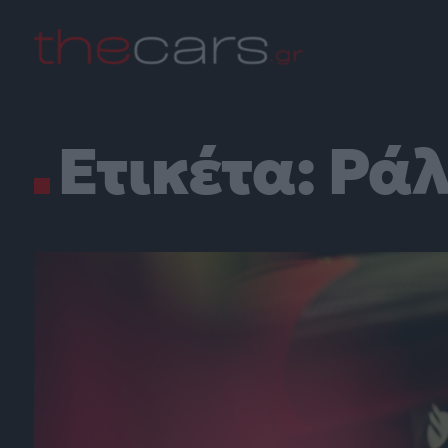
Skip
to
content
Ετικέτα:
Ράλ