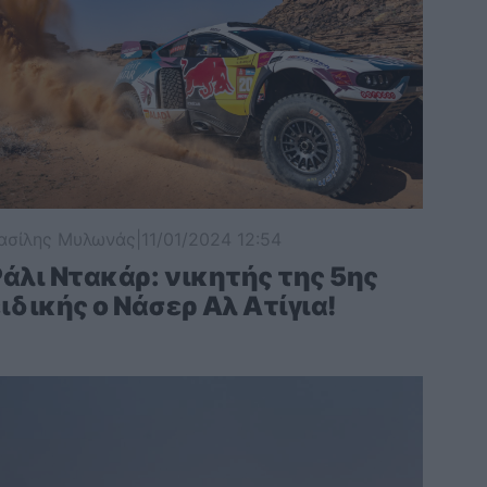
ασίλης Μυλωνάς
|
11/01/2024 12:54
Ράλι Ντακάρ: νικητής της 5ης
ιδικής ο Νάσερ Αλ Ατίγια!