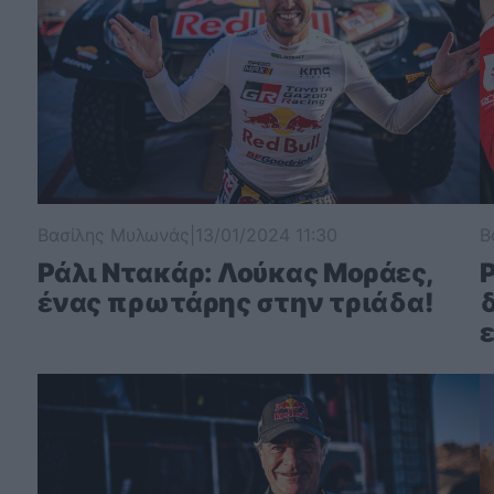
Βασίλης Μυλωνάς
|
13/01/2024 11:30
Β
Ράλι Ντακάρ: Λούκας Μοράες,
Ρ
ένας πρωτάρης στην τριάδα!