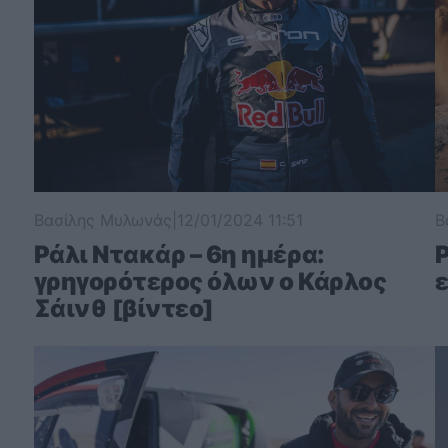
Βασίλης Μυλωνάς
|
12/01/2024 11:51
Β
Ράλι Ντακάρ – 6η ημέρα:
γρηγορότερος όλων ο Κάρλος
ε
Σάινθ [βίντεο]