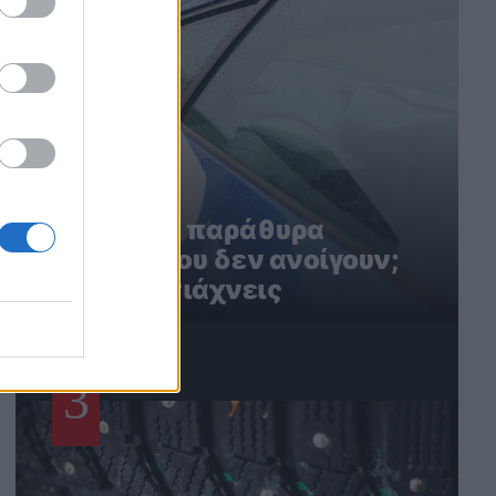
Ηλεκτρικά παράθυρα
αυτοκινήτου δεν ανοίγουν;
Έτσι τα φτιάχνεις
3