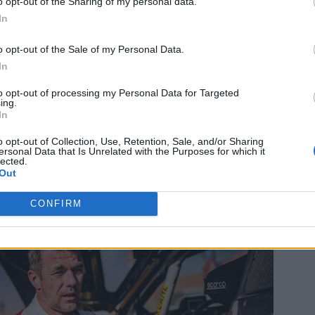
o opt-out of the Sharing of my personal data.
In
o opt-out of the Sale of my Personal Data.
In
to opt-out of processing my Personal Data for Targeted
ing.
In
o opt-out of Collection, Use, Retention, Sale, and/or Sharing
ασίλης Μυλωνάς
|
14/01/2024 10:34
ersonal Data that Is Unrelated with the Purposes for which it
lected.
άλι Ντακάρ – Σεθ Κιντέρο:
Out
«θέλω να είμαι κάθε μέρα ο
καλύτερος»
CONFIRM