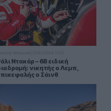
ασίλης Μυλωνάς
|
13/01/2024 11:02
άλι Ντακάρ – 6Β ειδική
διαδρομή: νικητής ο Λεμπ,
επικεφαλής ο Σάινθ