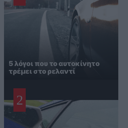
5 λόγοι που το αυτοκίνητο
τρέμει στο ρελαντί
2