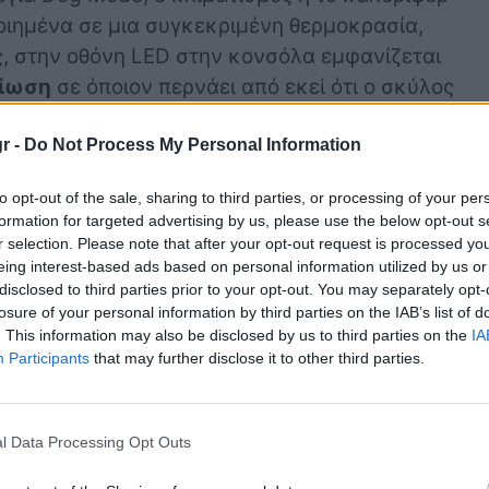
οιημένα σε μια συγκεκριμένη θερμοκρασία,
ς, στην οθόνη LED στην κονσόλα εμφανίζεται
αίωση
σε όποιον περνάει από εκεί ότι ο σκύλος
σύντομα.
r -
Do Not Process My Personal Information
to opt-out of the sale, sharing to third parties, or processing of your per
Τι είναι αυτές οι
formation for targeted advertising by us, please use the below opt-out s
r selection. Please note that after your opt-out request is processed y
μικρές «τρίχες» από
eing interest-based ads based on personal information utilized by us or
καουτσούκ στα
disclosed to third parties prior to your opt-out. You may separately opt-
ελαστικά των
losure of your personal information by third parties on the IAB’s list of
αυτοκινήτων;
. This information may also be disclosed by us to third parties on the
IA
Participants
that may further disclose it to other third parties.
l Data Processing Opt Outs