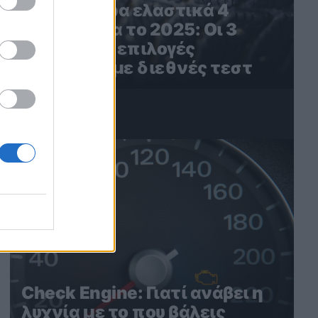
Τα καλύτερα ελαστικά 4
εποχών για το 2025: Οι 3
καλύτερες επιλογές
σύμφωνα με διεθνές τεστ
4
Check Engine: Γιατί ανάβει η
λυχνία με το που βάλεις