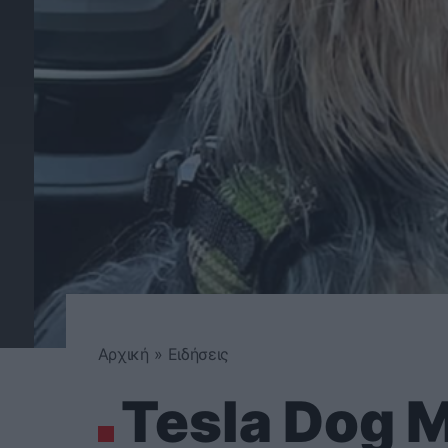
Αρχική
»
Ειδήσεις
Tesla Dog M