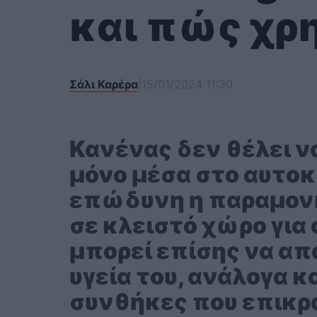
και πώς χρ
Σάλι Καρέρα
|
15/01/2024 11:30
Κανένας δεν θέλει ν
μόνο μέσα στο αυτοκί
επώδυνη η παραμονή
σε κλειστό χώρο για
μπορεί επίσης να απ
υγεία του, ανάλογα κα
συνθήκες που επικρα