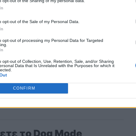
o opt-out of the Sharing of my personal data.
In
o opt-out of the Sale of my Personal Data.
In
to opt-out of processing my Personal Data for Targeted
ing.
In
o opt-out of Collection, Use, Retention, Sale, and/or Sharing
ersonal Data that Is Unrelated with the Purposes for which it
lected.
Out
CONFIRM
ετε το Dog Mode