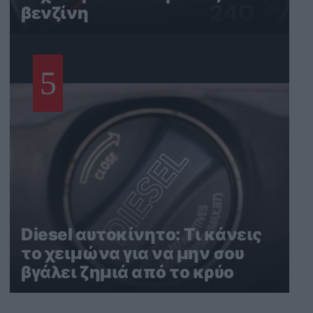
βενζίνη
5
Diesel αυτοκίνητο: Τι κάνεις
το χειμώνα για να μην σου
βγάλει ζημιά από το κρύο