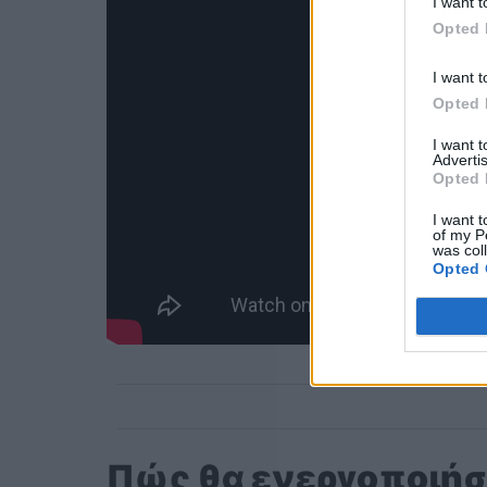
I want t
Opted 
I want t
Opted 
I want 
Advertis
Opted 
I want t
of my P
was col
Opted 
Πώς θα ενεργοποιήσ