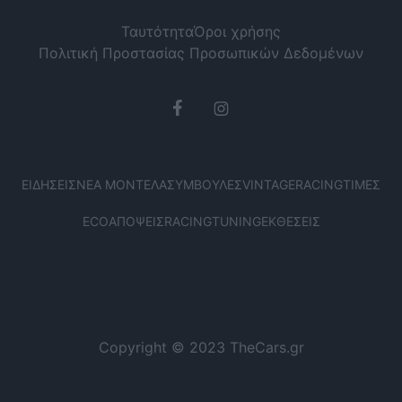
Ταυτότητα
Όροι χρήσης
Πολιτική Προστασίας Προσωπικών Δεδομένων
ΕΙΔΉΣΕΙΣ
ΝΈΑ ΜΟΝΤΈΛΑ
ΣΥΜΒΟΥΛΈΣ
VINTAGE
RACING
ΤΙΜΈΣ
ECO
ΑΠΌΨΕΙΣ
RACING
TUNING
ΕΚΘΈΣΕΙΣ
Copyright © 2023 TheCars.gr