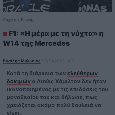
Αρχική
»
Racing
F1: «H μέρα με τη νύχτα» η
W14 της Mercedes
Βασίλης Μυλωνάς
|
28/10/2023 14:51
Κατά τη διάρκεια των
ελεύθερων
δοκιμών
ο Λιούις Χάμιλτον δεν ήταν
ικανοποιημένος με τις επιδόσεις του
μονοθεσίου του και δήλωσε, πως
χρειάζεται ακόμα πολύ δουλειά να
γίνει.