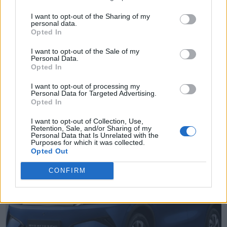
I want to opt-out of the Sharing of my
personal data.
Opted In
I want to opt-out of the Sale of my
Personal Data.
Opted In
TheCars.gr
|
16/02/2026 20:00
I want to opt-out of processing my
Η Volkswagen παρουσιάζει το νέο
Personal Data for Targeted Advertising.
Opted In
T-Roc
I want to opt-out of Collection, Use,
Retention, Sale, and/or Sharing of my
Personal Data that Is Unrelated with the
Purposes for which it was collected.
Opted Out
CONFIRM