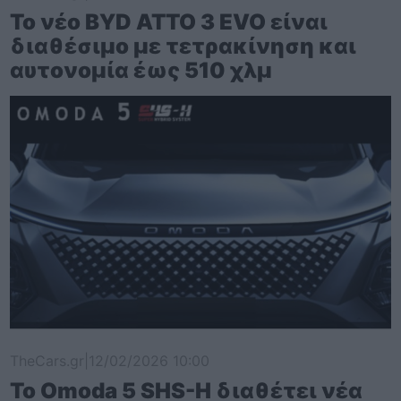
Το νέο BYD ATTO 3 EVO είναι
διαθέσιμο με τετρακίνηση και
αυτονομία έως 510 χλμ
TheCars.gr
|
12/02/2026 10:00
Το Omoda 5 SHS-H διαθέτει νέα