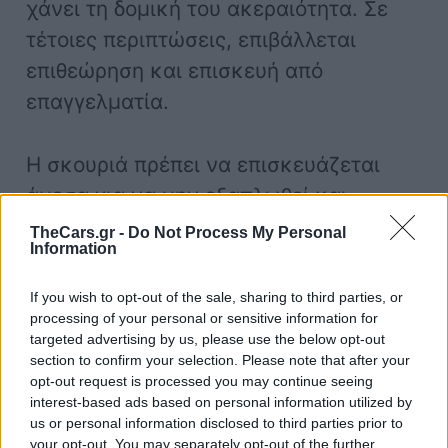
χάνει τη δομική του ακεραιότητα. Σε
τέτοιες περιπτώσεις, επιβάλλεται
επιθεώρηση και επισκευή από
επαγγελματία.
Η σκουριά πρέπει να επισκευάζεται
άμεσα για να μην εξαπλωθεί και
προκαλέσει περισσότερη ζημιά. Αν
TheCars.gr -
Do Not Process My Personal
Information
πρόκειται για μικρές εστίες, όπως στα
πλαίσια των θυρών ή στα φτερά,
If you wish to opt-out of the sale, sharing to third parties, or
μπορεί να είναι μόνο αισθητικό θέμα.
processing of your personal or sensitive information for
targeted advertising by us, please use the below opt-out
Αν όμως η σκουριά βρίσκεται σε
section to confirm your selection. Please note that after your
κρίσιμα σημεία, όπως στους άξονες
opt-out request is processed you may continue seeing
interest-based ads based on personal information utilized by
κίνησης, στα φρένα ή στο πλαίσιο, τότε
us or personal information disclosed to third parties prior to
μπορεί να οδηγήσει σε επικίνδυνες
your opt-out. You may separately opt-out of the further