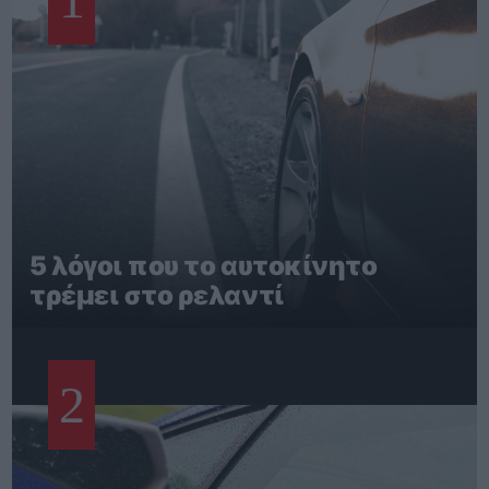
5 λόγοι που το αυτοκίνητο
τρέμει στο ρελαντί
2