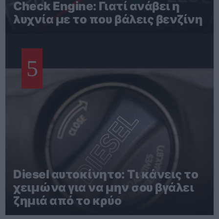
Check Engine: Γιατί ανάβει η
λυχνία με το που βάλεις βενζίνη
5
Diesel αυτοκίνητο: Τι κάνεις το
χειμώνα για να μην σου βγάλει
ζημιά από το κρύο