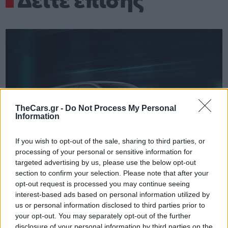
Δείτε επίσης
TheCars.gr -
Do Not Process My Personal
Information
If you wish to opt-out of the sale, sharing to third parties, or
processing of your personal or sensitive information for
targeted advertising by us, please use the below opt-out
section to confirm your selection. Please note that after your
opt-out request is processed you may continue seeing
interest-based ads based on personal information utilized by
us or personal information disclosed to third parties prior to
TheCars.gr
|
19/02/2026 18:00
your opt-out. You may separately opt-out of the further
Δοκιμάζουμε το οικογενειακό
disclosure of your personal information by third parties on the