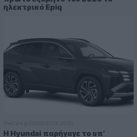
ηλεκτρικό Epiq
TheCars.gr
|
05/02/2026 20:00
Η Hyundai παρήγαγε το υπ’