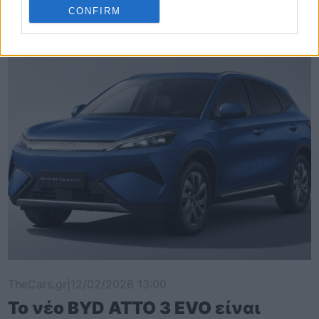
T-Roc
CONFIRM
TheCars.gr
|
12/02/2026 13:00
Το νέο BYD ATTO 3 EVO είναι