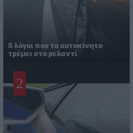
5 λόγοι που το αυτοκίνητο
τρέμει στο ρελαντί
2