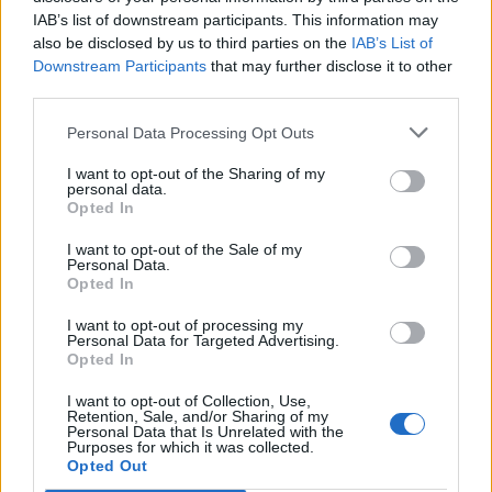
ηλεκτρικό Omoda 5
IAB’s list of downstream participants. This information may
also be disclosed by us to third parties on the
IAB’s List of
Downstream Participants
that may further disclose it to other
third parties.
Personal Data Processing Opt Outs
I want to opt-out of the Sharing of my
personal data.
Opted In
I want to opt-out of the Sale of my
Personal Data.
Opted In
I want to opt-out of processing my
Personal Data for Targeted Advertising.
Opted In
I want to opt-out of Collection, Use,
Retention, Sale, and/or Sharing of my
Personal Data that Is Unrelated with the
TheCars.gr
|
16/02/2026 20:00
Purposes for which it was collected.
Opted Out
Η Volkswagen παρουσιάζει το νέο