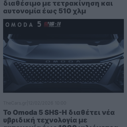
διαθέσιμο με τετρακίνηση και
αυτονομία έως 510 χλμ
TheCars.gr
|
12/02/2026 10:00
Το Omoda 5 SHS-H διαθέτει νέα
υβριδική τεχνολογία με