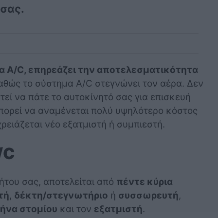
σας.
 A/C, επηρεάζει την αποτελεσματικότητα
θώς το σύστημα A/C στεγνώνει τον αέρα. Δεν
τεί να πάτε το αυτοκίνητό σας για επισκευή
πορεί να αναμένεται πολύ υψηλότερο κόστος
ρειάζεται νέο εξατμιστή ή συμπιεστή.
/C
ήτου σας, αποτελείται από
πέντε κύρια
τή
,
δέκτη/στεγνωτήριο
ή
συσσωρευτή
,
ήνα στομίου
και τον
εξατμιστή
.