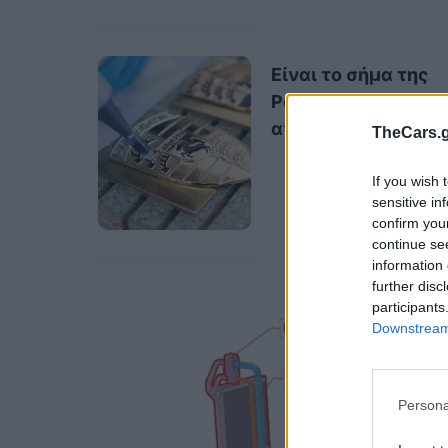
Είναι το σήμα της
Porsche φτιαγμένο
από χρυσό;
TheCars.g
If you wish 
sensitive in
confirm you
continue se
information 
further disc
participants
Downstream 
Persona