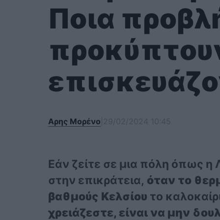
Ποια προβλ
προκύπτουν
επισκευάζο
Αρης Μορένο
|
29/02/2024 10:45
Εάν ζείτε σε μια πόλη όπως η 
στην επικράτεια,
όταν το θερ
βαθμούς Κελσίου
το καλοκαίρ
χρειάζεστε, είναι να μην δο