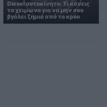
Diesel αυτοκίνητο: Τι κάνεις
το χειμώνα για να μην σου
βγάλει ζημιά από το κρύο