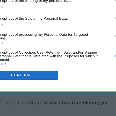
o opt-out of the Sharing of my personal data.
In
o opt-out of the Sale of my Personal Data.
In
to opt-out of processing my Personal Data for Targeted
ing.
In
o opt-out of Collection, Use, Retention, Sale, and/or Sharing
ersonal Data that Is Unrelated with the Purposes for which it
lected.
Out
CONFIRM
μέρος του συστήματος και
είναι υπεύθυνος για