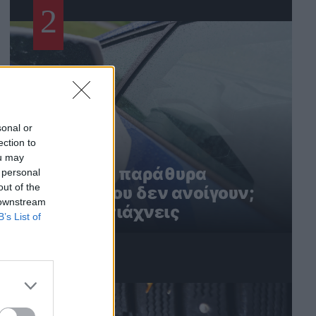
2
sonal or
ection to
ou may
Ηλεκτρικά παράθυρα
 personal
out of the
αυτοκινήτου δεν ανοίγουν;
 downstream
Έτσι τα φτιάχνεις
B’s List of
3