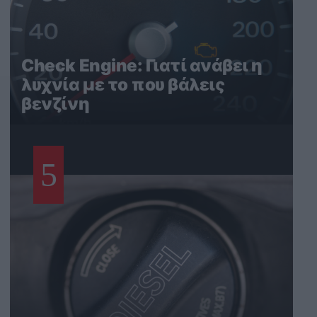
Check Engine: Γιατί ανάβει η
λυχνία με το που βάλεις
βενζίνη
5