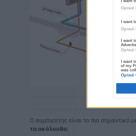
I want t
Opted 
I want t
Opted 
I want 
Advertis
Opted 
I want t
of my P
was col
Opted 
Ο συμπιεστής είναι το πιο σημαντικό 
τα ακόλουθα
: