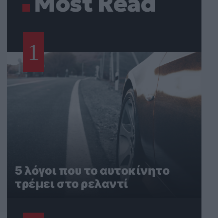
Most Read
1
5 λόγοι που το αυτοκίνητο
τρέμει στο ρελαντί