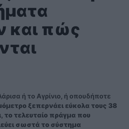
ήματα
 και πώς
νται
Λάρισα ή το Αγρίνιο, ή οπουδήποτε
μόμετρο ξεπερνάει εύκολα τους 38
ι,
το τελευταίο πράγμα που
υλεύει σωστά το σύστημα