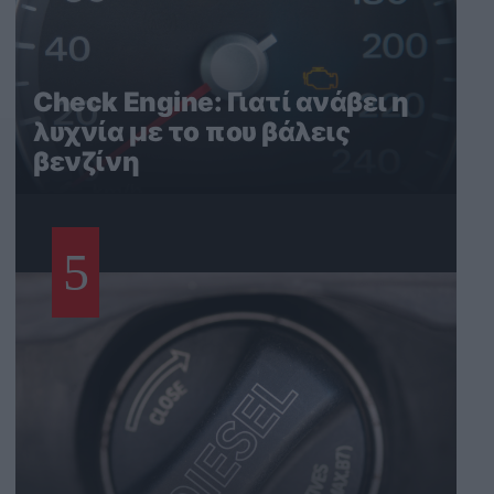
Check Engine: Γιατί ανάβει η
λυχνία με το που βάλεις
βενζίνη
5