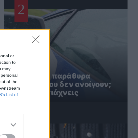
2
sonal or
ection to
ou may
Ηλεκτρικά παράθυρα
 personal
out of the
αυτοκινήτου δεν ανοίγουν;
 downstream
Έτσι τα φτιάχνεις
B’s List of
3