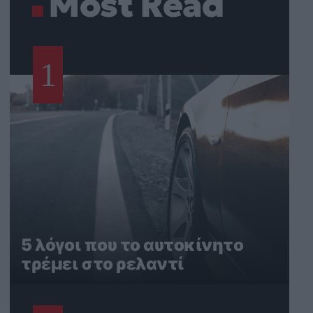
Most Read
1
5 λόγοι που το αυτοκίνητο
τρέμει στο ρελαντί