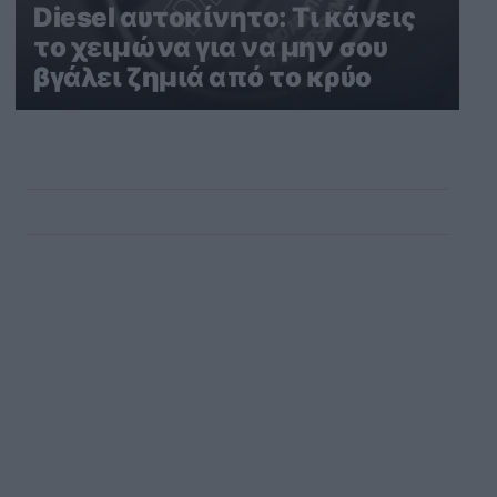
Diesel αυτοκίνητο: Τι κάνεις
το χειμώνα για να μην σου
βγάλει ζημιά από το κρύο