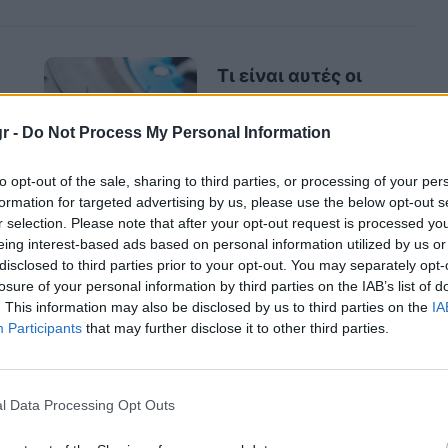
Τι είναι αυτές οι
μικρές «τρίχες» από
καουτσούκ στα
r -
Do Not Process My Personal Information
ελαστικά των
to opt-out of the sale, sharing to third parties, or processing of your per
αυτοκινήτων;
formation for targeted advertising by us, please use the below opt-out s
r selection. Please note that after your opt-out request is processed y
eing interest-based ads based on personal information utilized by us or
disclosed to third parties prior to your opt-out. You may separately opt-
losure of your personal information by third parties on the IAB’s list of
κινητήρα σημαίνει επίσης ότι δεν θα λερώνεις
. This information may also be disclosed by us to third parties on the
IA
που τσεκάρεις το λάδι ή συμπληρώνεις υγρά.
Participants
that may further disclose it to other third parties.
ς το αυτοκίνητό σου, ένας καθαρός κινητήρας
οι αγοραστές μεταχειρισμένων προτιμούν
αθώς αυτό υποδηλώνει πως ο προηγούμενος
l Data Processing Opt Outs
ον λόγο αυτό, ένα καθαρό μοτέρ μπορεί να