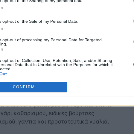
o opt-out of the Sharing of my personal data.
ώλησης
σε σχέση με ένα που είναι γεμάτο
In
o opt-out of the Sale of my Personal Data.
In
to opt-out of processing my Personal Data for Targeted
ing.
σωστά τον χώρο του
In
ροκαλέσεις ζημιές
o opt-out of Collection, Use, Retention, Sale, and/or Sharing
ersonal Data that Is Unrelated with the Purposes for which it
lected.
Out
τω από το καπό, θυμήσου τα παρακάτω: Οι
ασφάλειες και τα πλαστικά μέρη είναι
CONFIRM
ι προσοχή
. Πριν ξεκινήσεις, συγκέντρωσε τα
ένα μπουκάλι ψεκασμού με νερό και απαλό
γάρι καθαρισμού, ειδικές βούρτσες
σμού, γάντια και προστατευτικά γυαλιά.