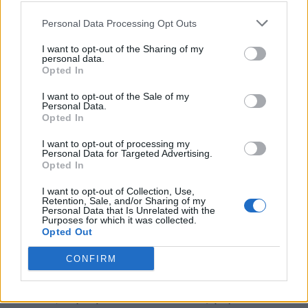
λέει.
Personal Data Processing Opt Outs
I want to opt-out of the Sharing of my
Ο Reina λέει ότι εάν το ύφασμα
personal data.
Opted In
φαίνεται ανθεκτικό,
η ήπια χρήση μιας
I want to opt-out of the Sale of my
βούρτσας
ταπετσαρίας για να
Personal Data.
Opted In
αφαιρέσετε τυχόν επίμονους λεκέδες
από τις ρωγμές είναι εντάξει. Απλά μην
I want to opt-out of processing my
Personal Data for Targeted Advertising.
το παρακάνετε.
Opted In
I want to opt-out of Collection, Use,
Retention, Sale, and/or Sharing of my
Personal Data that Is Unrelated with the
Προετοιμασία και
Purposes for which it was collected.
Opted Out
προστασία
CONFIRM
Μόλις αφαιρέσετε τον λεκέ, μην