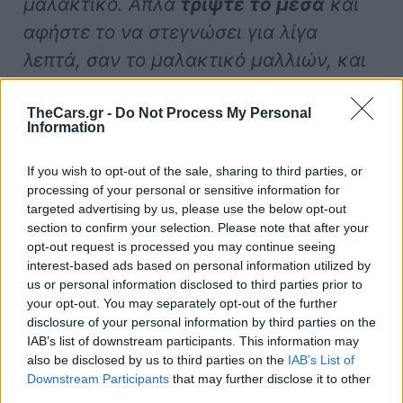
μαλακτικό. Απλά
τρίψτε το μέσα
και
αφήστε το να στεγνώσει για λίγα
λεπτά, σαν το μαλακτικό μαλλιών, και
μετά σκουπίστε το πλεόνασμα με τη
πετσέτα μικροϊνών σας και POOF, καλό
TheCars.gr -
Do Not Process My Personal
Information
σαν καινούριο!»
If you wish to opt-out of the sale, sharing to third parties, or
processing of your personal or sensitive information for
Για την ταπετσαρία, το αγαπημένο της
targeted advertising by us, please use the below opt-out
Homer είναι το Woolite Upholstery &
section to confirm your selection. Please note that after your
opt-out request is processed you may continue seeing
Carpet Foam.
«Είναι ένα
interest-based ads based on personal information utilized by
απορρυπαντικό με βάση το αφρό, το
us or personal information disclosed to third parties prior to
your opt-out. You may separately opt-out of the further
οποίο σας βοηθά να χρησιμοποιήσετε
disclosure of your personal information by third parties on the
λιγότερο προϊόν και να μην σπρώξετε
IAB’s list of downstream participants. This information may
also be disclosed by us to third parties on the
IAB’s List of
κατά λάθος ένα τόνο σαπουνιού βαθιά
Downstream Participants
that may further disclose it to other
μέσα στο μαξιλάρι του καθίσματος
»,
third parties.