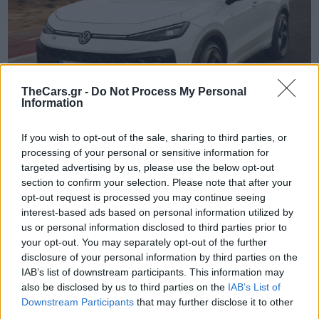
TheCars.gr -
Do Not Process My Personal
Information
If you wish to opt-out of the sale, sharing to third parties, or
processing of your personal or sensitive information for
targeted advertising by us, please use the below opt-out
TheCars.gr
|
16/02/2026 20:00
section to confirm your selection. Please note that after your
Η Volkswagen παρουσιάζει το νέο
opt-out request is processed you may continue seeing
T-Roc
interest-based ads based on personal information utilized by
us or personal information disclosed to third parties prior to
your opt-out. You may separately opt-out of the further
disclosure of your personal information by third parties on the
IAB’s list of downstream participants. This information may
also be disclosed by us to third parties on the
IAB’s List of
Downstream Participants
that may further disclose it to other
third parties.