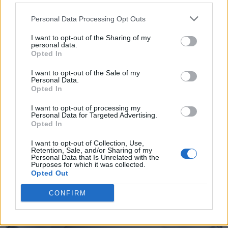
Personal Data Processing Opt Outs
I want to opt-out of the Sharing of my
personal data.
Opted In
I want to opt-out of the Sale of my
Personal Data.
Opted In
I want to opt-out of processing my
Personal Data for Targeted Advertising.
TheCars.gr
|
12/02/2026 13:00
Opted In
Το νέο BYD ATTO 3 EVO είναι
I want to opt-out of Collection, Use,
διαθέσιμο με τετρακίνηση και
Retention, Sale, and/or Sharing of my
Personal Data that Is Unrelated with the
αυτονομία έως 510 χλμ
Purposes for which it was collected.
Opted Out
CONFIRM