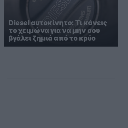
Diesel αυτοκίνητο: Τι κάνεις
το χειμώνα για να μην σου
βγάλει ζημιά από το κρύο