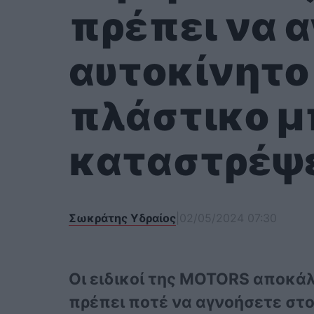
πρέπει να 
αυτοκίνητο 
πλάστικο μ
καταστρέψε
Σωκράτης Υδραίος
|
02/05/2024 07:30
Οι ειδικοί της MOTORS αποκά
πρέπει ποτέ να αγνοήσετε στο