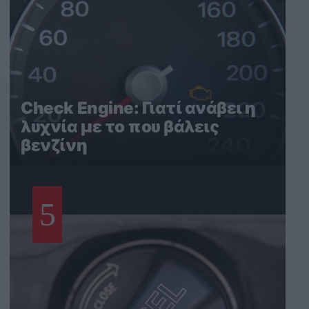
Check Engine: Γιατί ανάβει η
λυχνία με το που βάλεις
βενζίνη
5