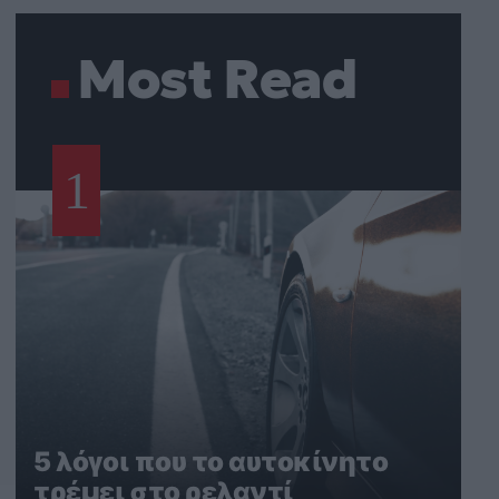
Most Read
1
5 λόγοι που το αυτοκίνητο
τρέμει στο ρελαντί