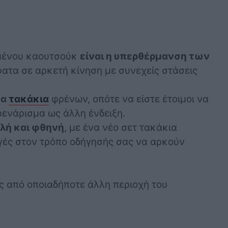
αμένου καουτσούκ
είναι η υπερθέρμανση των
σφατα σε αρκετή κίνηση με συνεχείς στάσεις
να
τακάκια
φρένων, οπότε να είστε έτοιμοι να
ρενάρισμα ως άλλη ένδειξη.
πλή και φθηνή
, με ένα νέο σετ τακάκια
γές στον τρόπο οδήγησής σας να αρκούν
ός από οποιαδήποτε άλλη περιοχή του