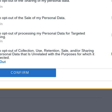
o opt-out of the Sharing of my personal data.
In
ουν πολλές διαφορετικές μυρωδιές, και η
o opt-out of the Sale of my Personal Data.
να κάνει τη διαφορά μεταξύ του να
In
κάτι που μπορεί να είναι ακριβό να
νο.
to opt-out of processing my Personal Data for Targeted
ing.
In
o opt-out of Collection, Use, Retention, Sale, and/or Sharing
ersonal Data that Is Unrelated with the Purposes for which it
lected.
τυφλός
Out
CONFIRM