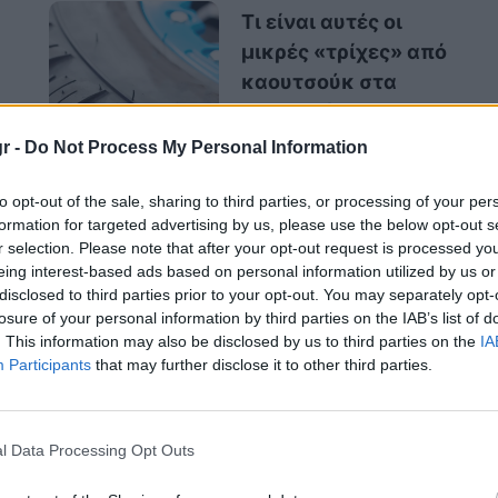
Τι είναι αυτές οι
μικρές «τρίχες» από
καουτσούκ στα
ελαστικά των
αυτοκινήτων;
r -
Do Not Process My Personal Information
to opt-out of the sale, sharing to third parties, or processing of your per
formation for targeted advertising by us, please use the below opt-out s
r selection. Please note that after your opt-out request is processed y
οέρχεται από φωτιά κοντά ή από τον
eing interest-based ads based on personal information utilized by us or
disclosed to third parties prior to your opt-out. You may separately opt-
losure of your personal information by third parties on the IAB’s list of
. This information may also be disclosed by us to third parties on the
IA
Participants
that may further disclose it to other third parties.
υρωδιά – μήπως προέρχεται από το ποτό στο
l Data Processing Opt Outs
ι κάτι που δεν πάει καλά με το αυτοκίνητό