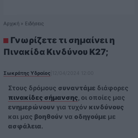
Αρχική
»
Ειδήσεις
Γνωρίζετε τι σημαίνει η
Πινακίδα Κινδύνου Κ27;
Σωκράτης Υδραίος
|
12/04/2024 12:00
Στους δρόμους
συναντάμε
διάφορες
πινακίδες σήμανσης
, οι οποίες μας
ενημερώνουν
για τυχόν
κινδύνους
και μας
βοηθούν
να
οδηγούμε
με
ασφάλεια
.