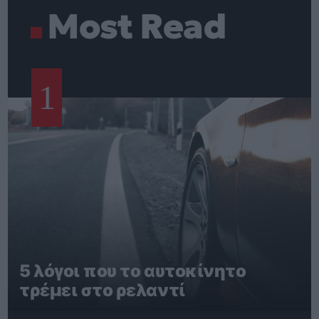
Most Read
1
5 λόγοι που το αυτοκίνητο
τρέμει στο ρελαντί