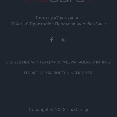
Ταυτότητα
Όροι χρήσης
Πολιτική Προστασίας Προσωπικών Δεδομένων
ΕΙΔΉΣΕΙΣ
ΝΈΑ ΜΟΝΤΈΛΑ
ΣΥΜΒΟΥΛΈΣ
VINTAGE
RACING
ΤΙΜΈΣ
ECO
ΑΠΌΨΕΙΣ
RACING
TUNING
ΕΚΘΈΣΕΙΣ
Copyright © 2023 TheCars.gr