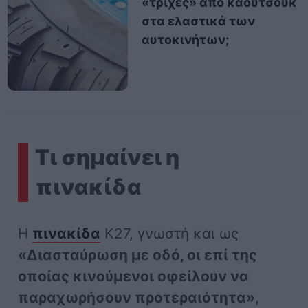
«τρίχες» από καουτσούκ
στα ελαστικά των
αυτοκινήτων;
Τι σημαίνει η
πινακίδα
Η
πινακίδα
Κ27, γνωστή και ως
«Διασταύρωση με οδό, οι επί της
οποίας κινούμενοι οφείλουν να
παραχωρήσουν προτεραιότητα
»
,