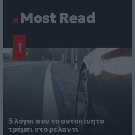
Most Read
1
5 λόγοι που το αυτοκίνητο
τρέμει στο ρελαντί