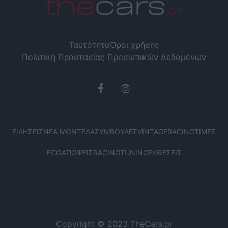
Ταυτότητα
Όροι χρήσης
Πολιτική Προστασίας Προσωπικών Δεδομένων
ΕΙΔΉΣΕΙΣ
ΝΈΑ ΜΟΝΤΈΛΑ
ΣΥΜΒΟΥΛΈΣ
VINTAGE
RACING
ΤΙΜΈΣ
ECO
ΑΠΌΨΕΙΣ
RACING
TUNING
ΕΚΘΈΣΕΙΣ
Copyright © 2023 TheCars.gr