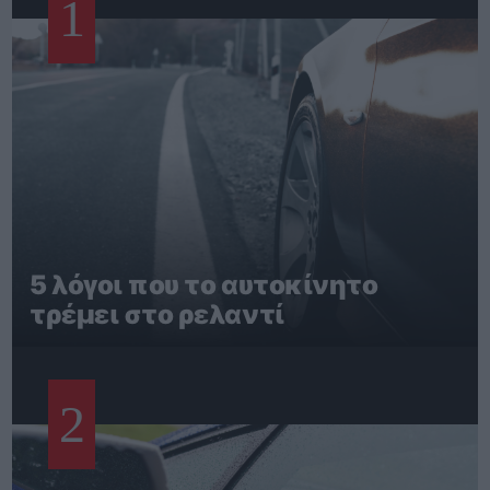
1
5 λόγοι που το αυτοκίνητο
τρέμει στο ρελαντί
2