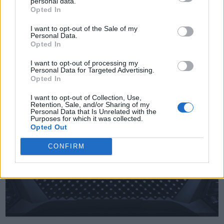
personal data.
Opted In
TheCars.gr
|
12/02/2026 13:00
I want to opt-out of the Sale of my
Personal Data.
Το νέο BYD ATTO 3 EVO είναι
Opted In
διαθέσιμο με τετρακίνηση και
I want to opt-out of processing my
αυτονομία έως 510 χλμ
Personal Data for Targeted Advertising.
Opted In
I want to opt-out of Collection, Use,
Retention, Sale, and/or Sharing of my
Personal Data that Is Unrelated with the
Purposes for which it was collected.
Opted Out
CONFIRM