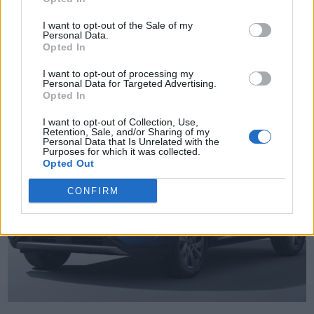
TheCars.gr
|
16/02/2026 20:00
I want to opt-out of the Sale of my
Η Volkswagen παρουσιάζει το νέο
Personal Data.
Opted In
T-Roc
I want to opt-out of processing my
Personal Data for Targeted Advertising.
Opted In
I want to opt-out of Collection, Use,
Retention, Sale, and/or Sharing of my
Personal Data that Is Unrelated with the
Purposes for which it was collected.
Opted Out
CONFIRM