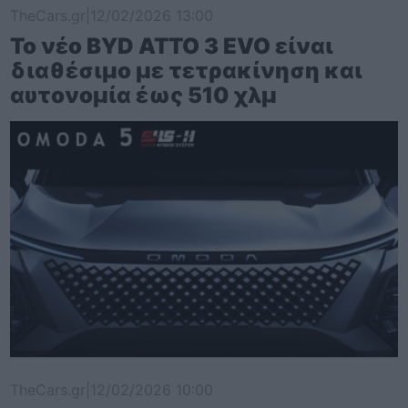
TheCars.gr
|
12/02/2026 13:00
Το νέο BYD ATTO 3 EVO είναι
διαθέσιμο με τετρακίνηση και
αυτονομία έως 510 χλμ
TheCars.gr
|
12/02/2026 10:00