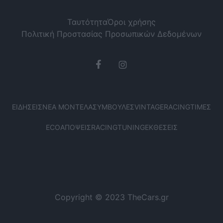
Ταυτότητα
Όροι χρήσης
Πολιτική Προστασίας Προσωπικών Δεδομένων
ΕΙΔΉΣΕΙΣ
ΝΈΑ ΜΟΝΤΈΛΑ
ΣΥΜΒΟΥΛΈΣ
VINTAGE
RACING
ΤΙΜΈΣ
ECO
ΑΠΌΨΕΙΣ
RACING
TUNING
ΕΚΘΈΣΕΙΣ
Copyright © 2023 TheCars.gr