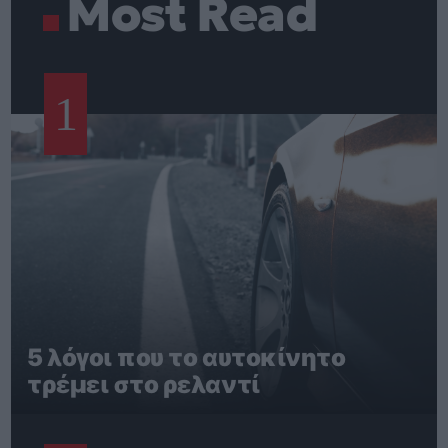
Most Read
1
5 λόγοι που το αυτοκίνητο
τρέμει στο ρελαντί