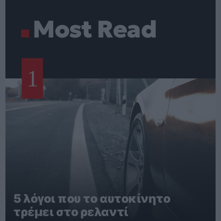
Most Read
1
5 λόγοι που το αυτοκίνητο
τρέμει στο ρελαντί