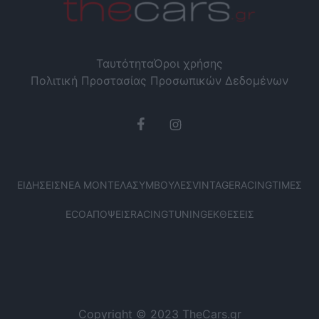
Ταυτότητα
Όροι χρήσης
Πολιτική Προστασίας Προσωπικών Δεδομένων
ΕΙΔΉΣΕΙΣ
ΝΈΑ ΜΟΝΤΈΛΑ
ΣΥΜΒΟΥΛΈΣ
VINTAGE
RACING
ΤΙΜΈΣ
ECO
ΑΠΌΨΕΙΣ
RACING
TUNING
ΕΚΘΈΣΕΙΣ
Copyright © 2023 TheCars.gr