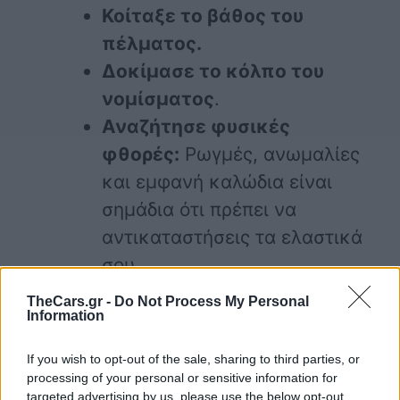
Κοίταξε το βάθος του
πέλματος.
Δοκίμασε το κόλπο του
νομίσματος
.
Αναζήτησε φυσικές
φθορές:
Ρωγμές, ανωμαλίες
και εμφανή καλώδια είναι
σημάδια ότι πρέπει να
αντικαταστήσεις τα ελαστικά
σου.
TheCars.gr -
Do Not Process My Personal
Information
If you wish to opt-out of the sale, sharing to third parties, or
ελαστικά
συμβουλές συντήρησης
processing of your personal or sensitive information for
targeted advertising by us, please use the below opt-out