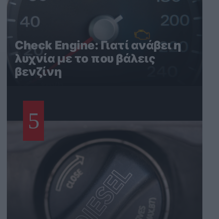
Check Engine: Γιατί ανάβει η
λυχνία με το που βάλεις
βενζίνη
5