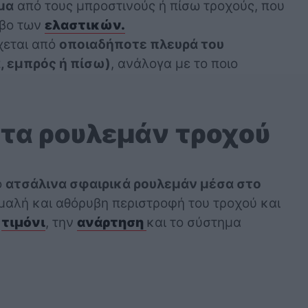
μα
από τους μπροστινούς ή πίσω τροχούς, που
υβο των
ελαστικών.
χεται από
οποιαδήποτε πλευρά του
, εμπρός ή πίσω)
, ανάλογα με το ποιο
τα ρουλεμάν τροχού
ό
ατσάλινα σφαιρικά ρουλεμάν μέσα στο
ομαλή και αθόρυβη περιστροφή του τροχού και
ο
τιμόνι
, την
ανάρτηση
και το σύστημα