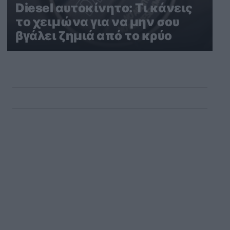
Diesel αυτοκίνητο: Τι κάνεις
το χειμώνα για να μην σου
βγάλει ζημιά από το κρύο