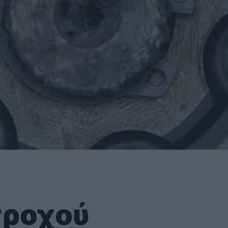
τροχού