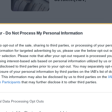
ουργικό ρουλέμαν είναι απαραίτητο για τη
r -
Do Not Process My Personal Information
είναι κάτι που πρέπει να
προσέχουμε, να
κά.
to opt-out of the sale, sharing to third parties, or processing of your per
formation for targeted advertising by us, please use the below opt-out s
r selection. Please note that after your opt-out request is processed y
eing interest-based ads based on personal information utilized by us or
disclosed to third parties prior to your opt-out. You may separately opt-
ένου ή χαλασμένου ρουλεμάν είναι πως το
losure of your personal information by third parties on the IAB’s list of
. This information may also be disclosed by us to third parties on the
IA
 τρόχο δεν λειτουργεί αποδοτικά και ίσως
Participants
that may further disclose it to other third parties.
όχου. Προφανώς, θα φάνει και στην οδήγηση,
όβλημα είναι στο ρουλεμάν είναι ο
θόρυβος
.
l Data Processing Opt Outs