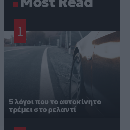
Most Read
1
5 λόγοι που το αυτοκίνητο
τρέμει στο ρελαντί