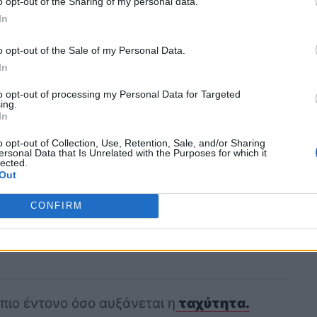
o opt-out of the Sharing of my personal data.
In
o opt-out of the Sale of my Personal Data.
να οδηγούν με λεβιέ ταχυτήτων!
In
to opt-out of processing my Personal Data for Targeted
ing.
οκινήτου: Οι ήχοι που
In
λασμένο ρουλεμάν
o opt-out of Collection, Use, Retention, Sale, and/or Sharing
ersonal Data that Is Unrelated with the Purposes for which it
lected.
Out
ύν να γίνουν αντιληπτά λόγω από τους
κές ενδείξεις που θα ακούς από το αυτοκίνητο
CONFIRM
 συμπτώματα περιλαμβάνουν:
 πιο έντονο όσο αυξάνεται η
ταχύτητα.