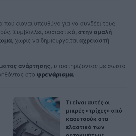
α που είοναι υπευθύνο για να συνδέει τους
ούς. Συμβάλλει, ουσιαστικά
, στην ομαλή
ρωμα
, χωρίς να δημιουργείται
αχρειαστή
ματος ανάρτησης,
υποστηρίζοντας με σωστό
βοηθόντας στο
φρενάρισμα.
Τι είναι αυτές οι
μικρές «τρίχες» από
καουτσούκ στα
ελαστικά των
αυτοκινήτων;