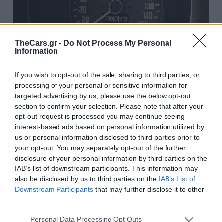
TheCars.gr -
Do Not Process My Personal
Information
If you wish to opt-out of the sale, sharing to third parties, or
processing of your personal or sensitive information for
Ο πενταψήφιος χιλιομετρητής δείχνει
targeted advertising by us, please use the below opt-out
section to confirm your selection. Please note that after your
120 χιλιάδες μίλια
, περίπου 1.400 από
opt-out request is processed you may continue seeing
τα οποία προστέθηκαν υπό την
interest-based ads based on personal information utilized by
us or personal information disclosed to third parties prior to
τρέχουσα ιδιοκτησία.
your opt-out. You may separately opt-out of the further
disclosure of your personal information by third parties on the
IAB’s list of downstream participants. This information may
Μηχανικά
also be disclosed by us to third parties on the
IAB’s List of
Downstream Participants
that may further disclose it to other
third parties.
Ο 2,8 λίτρων L28 inline-six
κινητήρας
,
Personal Data Processing Opt Outs