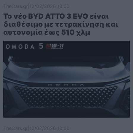
TheCars.gr
|
12/02/2026 13:00
Το νέο BYD ATTO 3 EVO είναι
διαθέσιμο με τετρακίνηση και
αυτονομία έως 510 χλμ
TheCars.gr
|
12/02/2026 10:00