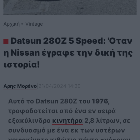
Αρχική
»
Vintage
Datsun 280Z 5 Speed: 'Οταν
η Nissan έγραφε την δική της
ιστορία!
Αρης Μορένο
|
21/04/2024 14:30
Αυτό το Datsun 280Z του
1976,
τροφοδοτείται από ένα εν σειρά
εξακύλινδρο
κινητήρα
2,8 λίτρων, σε
συνδυασμό με ένα εκ των υστέρων
χειροκίνητο κιβώτιο πέντε σχέσεων