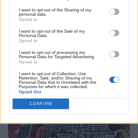
διαθέτει ψεκασμό καυσίμου της Bosch
I want to opt-out of the Sharing of my
L-Jetronic και έχει εφοδιαστεί με
personal data.
Opted In
εισαγωγή κρύου αέρα, αντικατάσταση
I want to opt-out of the Sale of my
εκκίνησης μείωσης ταχυτήτων,
Personal Data.
Opted In
εύκαμπτους σωλήνες ψυκτικού υγρού
σιλικόνης, ρυθμιστή πίεσης καυσίμου
I want to opt-out of processing my
Personal Data for Targeted Advertising.
και ψυγείο αλουμινίου με κάλυμμα,
Opted In
όπως
ηλεκτρικοί ανεμιστήρες ψύξης
.
I want to opt-out of Collection, Use,
Retention, Sale, and/or Sharing of my
Personal Data that Is Unrelated with the
Purposes for which it was collected.
Opted Out
CONFIRM