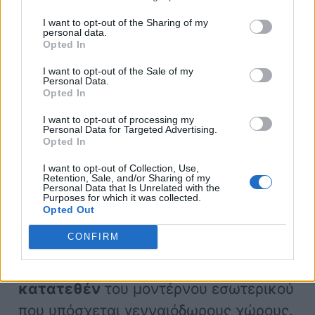
I want to opt-out of the Sharing of my
personal data.
Opted In
Η σοφιστικέ,
μινιμαλιστική
εσωτερική σχεδίαση του Cooper
I want to opt-out of the Sale of my
Personal Data.
είναι εμπνευσμένη από το κλασικό
Opted In
Mini. Το νέο
τιμόνι
, η στρογγυλή
οθόνη
I want to opt-out of processing my
Personal Data for Targeted Advertising.
OLED
, η
γνώριμη μπάρα με τους
Opted In
διακόπτες δύο θέσεων
και το
I want to opt-out of Collection, Use,
ταμπλό
με τη δίχρωμη υφασμάτινη
Retention, Sale, and/or Sharing of my
Personal Data that Is Unrelated with the
Purposes for which it was collected.
επένδυση,
δημιουργούν μια αίσθηση
Opted Out
ευρυχωρίας στο cockpit
.
CONFIRM
Οι καθαρές γραμμές είναι το
σήμα
κατατεθέν
του μοντέρνου εσωτερικού
που υπόσχεται γενναιόδωρους χώρους.