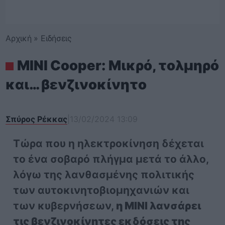
Αρχική
»
Ειδήσεις
MINI Cooper: Μικρό, τολμηρό
και… βενζινοκίνητο
Σπύρος Ρέκκας
|
13/02/2024 13:09
Τώρα που η ηλεκτροκίνηση δέχεται
το ένα σοβαρό πλήγμα μετά το άλλο,
λόγω της λανθασμένης πολιτικής
των αυτοκινητοβιομηχανιών και
των κυβερνήσεων,
η MINI λανσάρει
τις βενζινοκίνητες εκδόσεις της