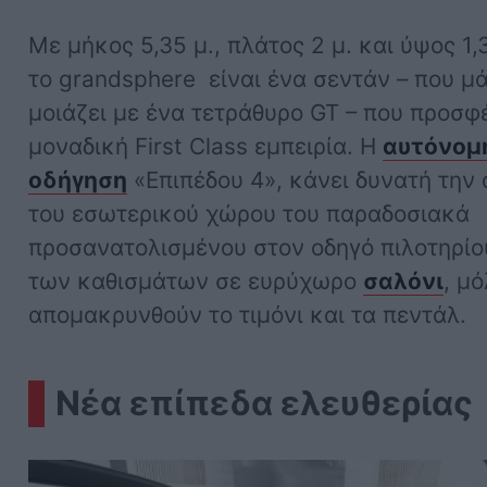
Με μήκος 5,35 μ., πλάτος 2 μ. και ύψος 1,3
το grandsphere είναι ένα σεντάν – που μ
μοιάζει με ένα τετράθυρο GT – που προσφ
μοναδική First Class εμπειρία. Η
αυτόνομ
οδήγηση
«Επιπέδου 4», κάνει δυνατή την
του εσωτερικού χώρου του παραδοσιακά
προσανατολισμένου στον οδηγό πιλοτηρίο
των καθισμάτων σε ευρύχωρο
σαλόνι
, μό
απομακρυνθούν το τιμόνι και τα πεντάλ.
Νέα επίπεδα ελευθερίας