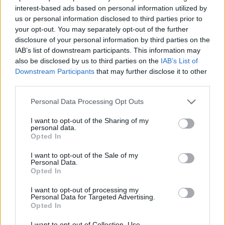
απλές κινήσεις των χεριών – χωρίς αυτοί 
interest-based ads based on personal information utilized by
αγγίζουν τίποτα. Σε πλήρη αρμονία με τις 
us or personal information disclosed to third parties prior to
your opt-out. You may separately opt-out of the further
περιβαλλοντικές τάσεις, το φυσικό
δέρμα
disclosure of your personal information by third parties on the
αντικατασταθεί από ξύλο, μαλλί, συνθετικ
IAB’s list of downstream participants. This information may
also be disclosed by us to third parties on the
IAB’s List of
υφάσματα και μέταλλο, ορατά και ευχάρι
Downstream Participants
that may further disclose it to other
άγγιγμα ως επένδυση επιφανειών, καλύμ
third parties.
καθισμάτων και ταπέτα.
Personal Data Processing Opt Outs
I want to opt-out of the Sharing of my
Το Audi grandsphere είναι κτισμένο στην
personal data.
Opted In
PlatformElectric ή PPE, τη νέα πλατφόρμα
I want to opt-out of the Sale of my
Volkswagen Group
αποκλειστικά για ηλε
Personal Data.
Opted In
οχήματα επιδόσεων. Φιλοξενεί μεταξύ τω
αξόνων μία
μπαταρία
120 kWh που προσ
I want to opt-out of processing my
Personal Data for Targeted Advertising.
αυτονομία 750 χιλιομέτρων.
Opted In
I want to opt-out of Collection, Use,