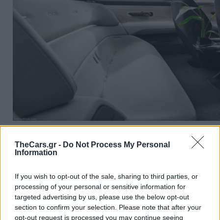
TheCars.gr -
Do Not Process My Personal
Έλεγχος λειτουργιών διαισθητικά και με α
Information
κινήσεις των χεριών.
Αισθητήρες
που
If you wish to opt-out of the sale, sharing to third parties, or
παρακολουθούν τις κινήσεις των ματιών 
processing of your personal or sensitive information for
και επιβατών, επιτρέπουν τον έλεγχο πολ
targeted advertising by us, please use the below opt-out
λειτουργιών του οχήματος, διαισθητικά κα
section to confirm your selection. Please note that after your
opt-out request is processed you may continue seeing