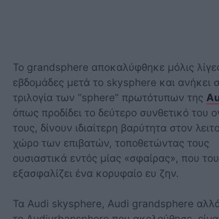
Το grandsphere αποκαλύφθηκε μόλις λίγε
εβδομάδες μετά το skysphere και ανήκει 
τριλογία των “sphere” πρωτότυπων της
Au
όπως προδίδει το δεύτερο συνθετικό του 
τους, δίνουν ιδιαίτερη βαρύτητα στον λειτ
χώρο των επιβατών, τοποθετώντας τους
ουσιαστικά εντός μίας «σφαίρας», που το
εξασφαλίζει ένα κορυφαίο ευ ζην.
Τα Audi skysphere, Audi grandsphere αλλ
το Audiurbansphere που ακολούθησε, είναι