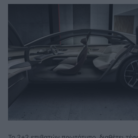
Το 2+2 επιβατών πρωτότυπο, διαθέτει τέσ