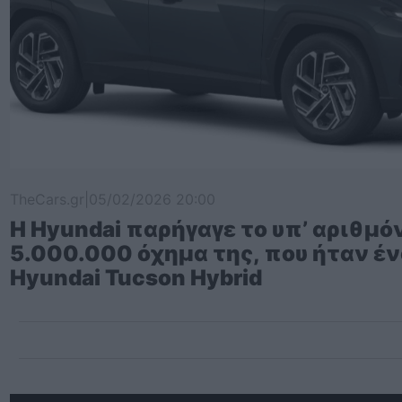
TheCars.gr
|
05/02/2026 20:00
Η Hyundai παρήγαγε το υπ’ αριθμό
5.000.000 όχημα της, που ήταν έ
Hyundai Tucson Hybrid