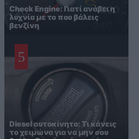
Check Engine: Γιατί ανάβει η
λυχνία με το που βάλεις
βενζίνη
5
Diesel αυτοκίνητο: Τι κάνεις
το χειμώνα για να μην σου