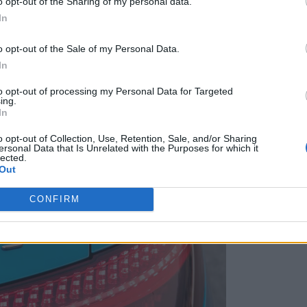
o opt-out of the Sharing of my personal data.
της, με μια έκδοση υπερτροφοδοτούμενου
In
α να κάθεται κατά μήκος και να κινεί τους
o opt-out of the Sale of my Personal Data.
ατο κιβώτιο ταχυτήτων πολλαπλού συμπλέκτη
In
ινητήρας
«M139» αποδίδει
380 PS
και
48 κιλά
to opt-out of processing my Personal Data for Targeted
ing.
In
o opt-out of Collection, Use, Retention, Sale, and/or Sharing
ersonal Data that Is Unrelated with the Purposes for which it
lected.
Out
CONFIRM