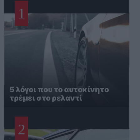
1
5 λόγοι που το αυτοκίνητο
τρέμει στο ρελαντί
2