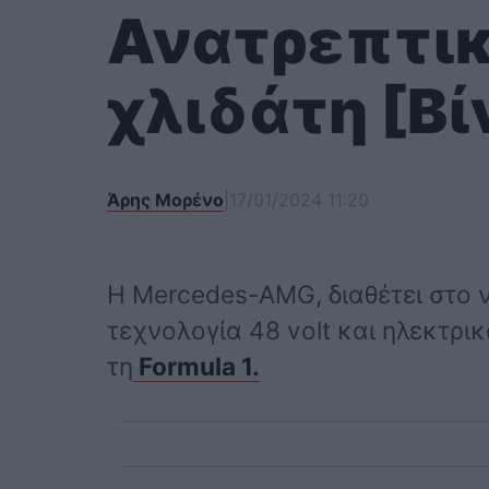
Ανατρεπτική
χλιδάτη [Βί
Άρης Μορένο
|
17/01/2024 11:20
Η Mercedes-AMG, διαθέτει στο ν
τεχνολογία 48 volt και ηλεκτρι
τη
Formula 1.