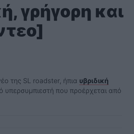
, γρήγορη και
ντεο]
έο της SL roadster, ήπια
υβριδική
κό υπερσυμπιεστή που προέρχεται από