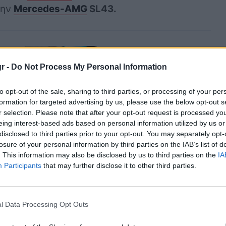
την
Mercedes-AMG
SL43.
Τι είναι αυτές οι
r -
Do Not Process My Personal Information
μικρές «τρίχες» από
καουτσούκ στα
to opt-out of the sale, sharing to third parties, or processing of your per
ελαστικά των
formation for targeted advertising by us, please use the below opt-out s
αυτοκινήτων;
r selection. Please note that after your opt-out request is processed y
eing interest-based ads based on personal information utilized by us or
disclosed to third parties prior to your opt-out. You may separately opt-
losure of your personal information by third parties on the IAB’s list of
. This information may also be disclosed by us to third parties on the
IA
Participants
that may further disclose it to other third parties.
l Data Processing Opt Outs
ν με
κινητήρα
V8, η Mercedes SL-AMG, έκανε