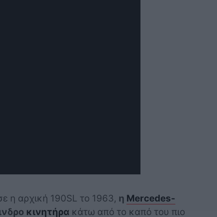
ε η αρχική 190SL το 1963,
η
Mercedes-
ινδρο
κινητήρα
κάτω από το καπό του πιο