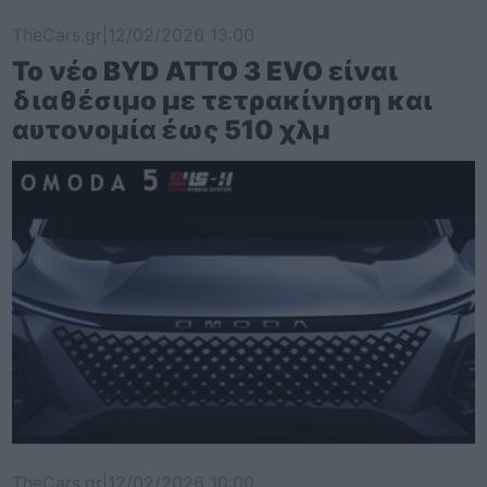
TheCars.gr
|
12/02/2026 13:00
Το νέο BYD ATTO 3 EVO είναι
διαθέσιμο με τετρακίνηση και
αυτονομία έως 510 χλμ
TheCars.gr
|
12/02/2026 10:00