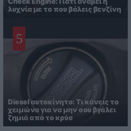
Check Engine: Γιατί ανάβει η
λυχνία με το που βάλεις βενζίνη
5
Diesel αυτοκίνητο: Τι κάνεις το
χειμώνα για να μην σου βγάλει
ζημιά από το κρύο