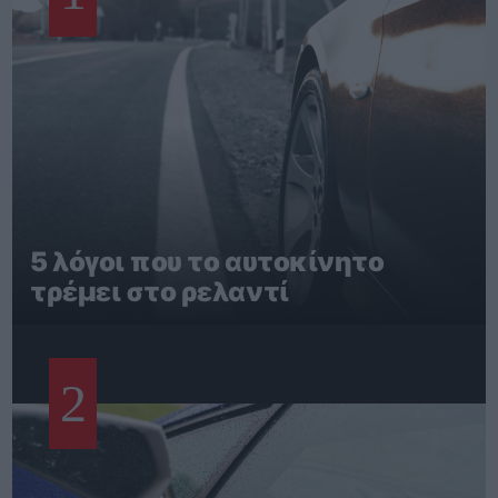
5 λόγοι που το αυτοκίνητο
τρέμει στο ρελαντί
2