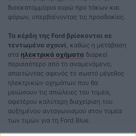
δισεκατομμύρια ευρώ προ τόκων και
φόρων, υπερβαίνοντας τις προσδοκίες.
Τα κέρδη της Ford βρίσκονται σε
τεντωμένο σχοινί
, καθώς η μετάβαση
στα
ηλεκτρικά οχήματα
διαρκεί
περισσότερο από το αναμενόμενο,
απαιτώντας αφενός το σωστό μέγεθος
ηλεκτρικών οχημάτων που θα
μειώσουν τις απώλειες του τομέα,
αφετέρου καλύτερη διαχείριση του
αυξημένου ανταγωνισμού στον τομέα
των τιμών για τη Ford Blue.