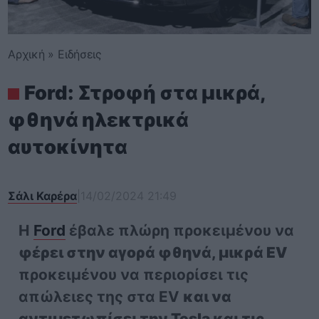
Αρχική
»
Ειδήσεις
Ford: Στροφή στα μικρά,
φθηνά ηλεκτρικά
αυτοκίνητα
Σάλι Καρέρα
|
14/02/2024 21:49
Η
Ford
έβαλε πλώρη προκειμένου να
φέρει στην αγορά φθηνά, μικρά EV
προκειμένου να περιορίσει τις
απώλειες της στα EV
και να
αντιμετωπίσει την Tesla και τις